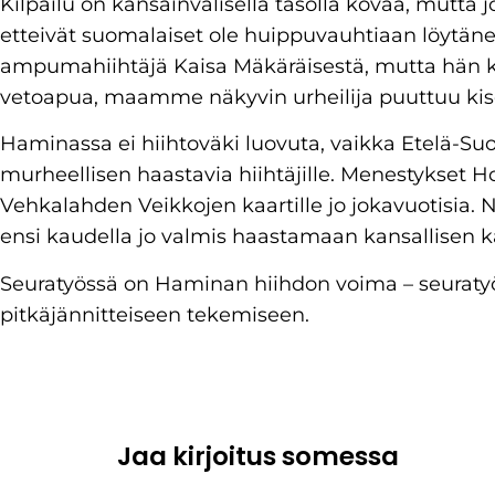
Kilpailu on kansainvälisellä tasolla kovaa, mutta jo
etteivät suomalaiset ole huippuvauhtiaan löytänee
ampumahiihtäjä Kaisa Mäkäräisestä, mutta hän ki
vetoapua, maamme näkyvin urheilija puuttuu kiso
Haminassa ei hiihtoväki luovuta, vaikka Etelä-Su
murheellisen haastavia hiihtäjille. Menestykset
Vehkalahden Veikkojen kaartille jo jokavuotisia. 
ensi kaudella jo valmis haastamaan kansallisen
Seuratyössä on Haminan hiihdon voima – seuratyö
pitkäjännitteiseen tekemiseen.
Jaa kirjoitus somessa