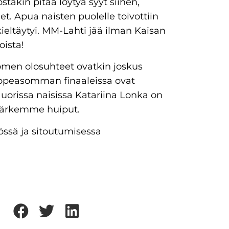
stakin pitää löytyä syyt siihen,
t. Apua naisten puolelle toivottiin
eltäytyi. MM-Lahti jää ilman Kaisan
ista!
omen olosuhteet ovatkin joskus
 Hopeasomman finaaleissa ovat
Nuorissa naisissa Katariina Lonka on
 kärkemme huiput.
ssä ja sitoutumisessa