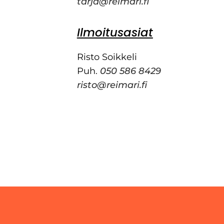
tarja@reimari.fi
Ilmoitusasiat
Risto Soikkeli
Puh.
050 586 8429
risto@reimari.fi