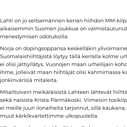
Lahti on jo seitsemännen kerran hiihdon MM-kilp
aikaisemmin Suomen joukkue on valmistautunut k
menestymisen odotuksilla.
Norja on dopingsoppansa keskelläkin ylivoimaine
Suomalaishiihtäjistä löytyy tällä kerralla kolme urh
ei olisi jättiyllätys. Vuonojen maan urheilijain ko
ihme, jolleivät maan hiihtäjät olisi kahmimassa ka
jonkinvärisiä mitaleita.
Mitalitoivein meikäläisistä Lahteen lähtevät hiiht
sekä naisista Krista Pärmäkoski. Viimeisin tosiki
ei meille juuri ilonaiheita tarjonnut, sillä kaukan
muut kärkikvartettimme ulkopuolelta.