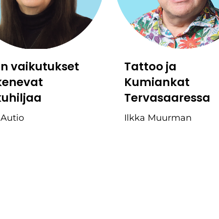
:n vaikutukset
Tattoo ja
kenevat
Kumiankat
kuhiljaa
Tervasaaressa
 Autio
Ilkka Muurman