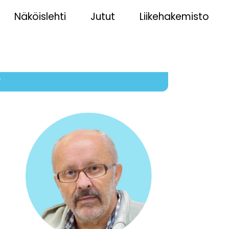
Näköislehti
Jutut
Liikehakemisto
7