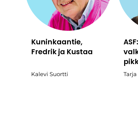
Kuninkaantie,
ASF
Fredrik ja Kustaa
val
pik
Kalevi Suortti
Tarja