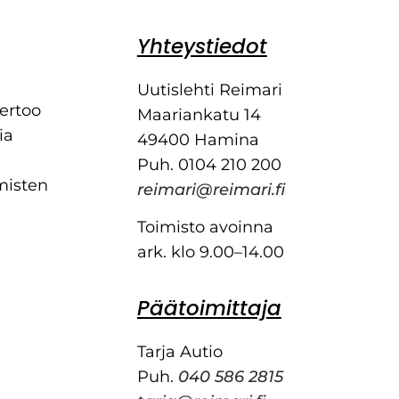
Yhteystiedot
Uutislehti Reimari
kertoo
Maariankatu 14
ia
49400 Hamina
Puh. 0104 210 200
misten
reimari@reimari.fi
Toimisto avoinna
ark. klo 9.00–14.00
Päätoimittaja
Tarja Autio
Puh.
040 586 2815