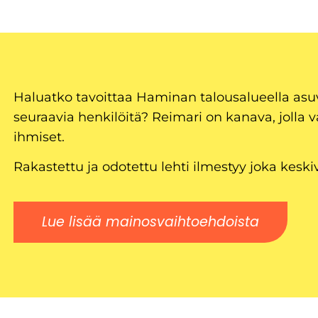
Haluatko tavoittaa Haminan talousalueella as
seuraavia henkilöitä? Reimari on kanava, jolla v
ihmiset.
Rakastettu ja odotettu lehti ilmestyy joka keski
Lue lisää mainosvaihtoehdoista