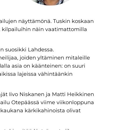
ailujen näyttämönä. Tuskin koskaan
ilpailuihin näin vaatimattomilla
n suosikki Lahdessa.
eilijaa, joiden yltäminen mitaleille
hdalla asia on käänteinen: on suuri
ikissa lajeissa vähintäänkin
äjät Iivo Niskanen ja Matti Heikkinen
lpailu Otepäässä viime viikonloppuna
a, kaukana kärkikahinoista olivat