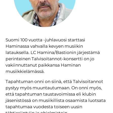
Suomi 100 vuotta -juhlavuosi starttasi
Haminassa vahvalla kevyen musiikin
latauksella. LC Hamina/Bastionin järjestämä
perinteinen Talvisoitannot-konsertti on jo
vakiinnuttanut paikkansa Haminan
musiikkielämässä.
Tapahtuman onni on siinä, että Talvisoitannot
pystyy myös muuntautumaan. On onni myös,
että tapahtuman taustavoimissa eli klubin
jäsenistössä on musiikillista osaamista luotsata
tapahtumaa vuodesta toiseen uusin
tähtiesiintyjin ja ohjelmistoin.