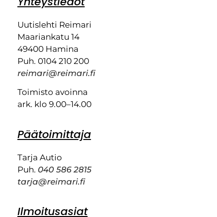
Yhteystiedot
Uutislehti Reimari
Maariankatu 14
49400 Hamina
Puh. 0104 210 200
reimari@reimari.fi
Toimisto avoinna
ark. klo 9.00–14.00
Päätoimittaja
Tarja Autio
Puh.
040 586 2815
tarja@reimari.fi
Ilmoitusasiat