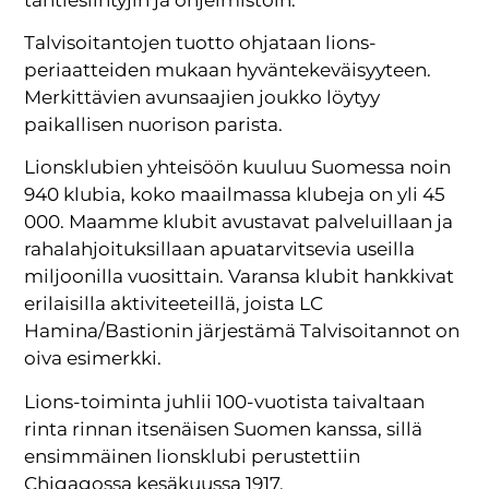
Talvisoitantojen tuotto ohjataan lions-
periaatteiden mukaan hyväntekeväisyyteen.
Merkittävien avunsaajien joukko löytyy
paikallisen nuorison parista.
Lionsklubien yhteisöön kuuluu Suomessa noin
940 klubia, koko maailmassa klubeja on yli 45
000. Maamme klubit avustavat palveluillaan ja
rahalahjoituksillaan apuatarvitsevia useilla
miljoonilla vuosittain. Varansa klubit hankkivat
erilaisilla aktiviteeteillä, joista LC
Hamina/Bastionin järjestämä Talvisoitannot on
oiva esimerkki.
Lions-toiminta juhlii 100-vuotista taivaltaan
rinta rinnan itsenäisen Suomen kanssa, sillä
ensimmäinen lionsklubi perustettiin
Chigagossa kesäkuussa 1917.