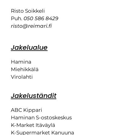
Risto Soikkeli
Puh.
050 586 8429
risto@reimari.fi
Jakelualue
Hamina
Miehikkälä
Virolahti
Jakeluständit
ABC Kippari
Haminan S-ostoskeskus
K-Market Itäväylä
K-Supermarket Kanuuna