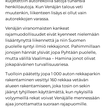
kuljetettiin autorekoilla satoja tuhansia
henkilöautoja. Kun Venäjän talous veti
muutenkin, liikenteen lisäys ei ollut vain
autorekkojen varassa.
Venäjän viranomaisten kankeat
rajamuodollisuudet eivät kyenneet nielemään
lisääntynyttä liikennettä ja niin Suomen
puolelle syntyi ilmiö rekkajonot. Pahimmillaan
jonojen hännät ylsivät jopa Pyhtään puolelle,
mutta välillä Vaalimaa – Hamina jonot olivat
jokapäiväinen turvallisuusriesa.
Tuolloin päätetty jopa 1 000 auton rekkaparkin
rakentaminen vesittyi 160 rekkaa vetävän
alueen rakentamiseen, joka tosin on sekin
jäänyt tyhjilleen käyttämättä, kun nykyisillä
volyymeillä rekat voivat Venäjälle mennessään
ajaa jonottamatta suoraan rajapuomille.