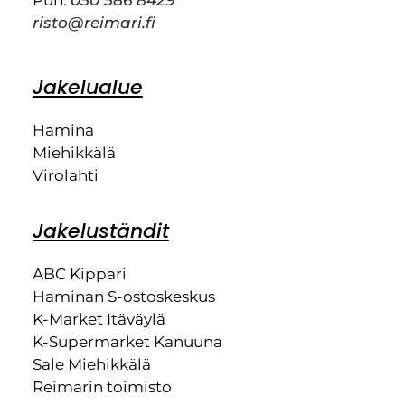
risto@reimari.fi
Jakelualue
Hamina
Miehikkälä
Virolahti
Jakeluständit
ABC Kippari
Haminan S-ostoskeskus
K-Market Itäväylä
K-Supermarket Kanuuna
Sale Miehikkälä
Reimarin toimisto