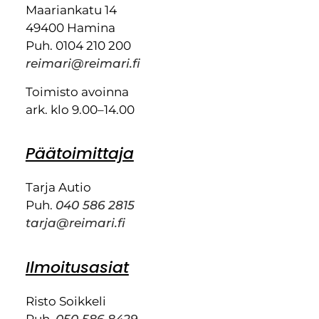
Maariankatu 14
49400 Hamina
Puh. 0104 210 200
reimari@reimari.fi
Toimisto avoinna
ark. klo 9.00–14.00
Päätoimittaja
Tarja Autio
Puh.
040 586 2815
tarja@reimari.fi
Ilmoitusasiat
Risto Soikkeli
Puh.
050 586 8429