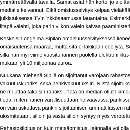
ymmärrettävällä tavalla. Samat asiat hän kertoi jo aloitt
medialle kelvannut. Eikä omistusselvitys kelpaa vieläkää
julkistuksensa TV:n Ykkösaamussa lauantaina. Esimerkk
iltapäivälehti, joka parin viikon välein kaivaa pääministe
Keskeisin ongelma Sipilän omaisuusselvityksessä lienee si
omaisuutensa määrää, mutta sitä ei lakikaan edellytä. S
sillä hän myi viime vuosituhannen puolella elektroniikka-
mukaan yli 10 miljoonaa euroa.
Nuukana miehenä Sipilä on sijoittanut varojaan rahastosi
vakuutuskuoriksi sekä henkivakuutuksiin. Niistä sijoituks
ne muuttaa takaisin rahaksi. Tätä on median ollut likimai
tiedä, miten hänen varallisuuttaan hoivaavassa pankissa r
on vain uskottava pankin sijoittamisen ammattilaisten rat
ulosmitataan, silloin ja vasta silloin syntyy myös verotett
Rahastosijoitus on kuin metsäomistus. Isännällä voi oll