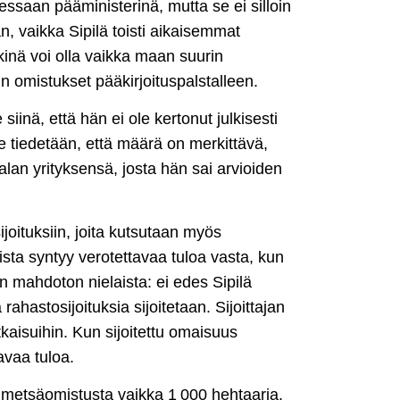
aessaan pääministerinä, mutta se ei silloin
n, vaikka Sipilä toisti aikaisemmat
inä voi olla vaikka maan suurin
rin omistukset pääkirjoituspalstalleen.
inä, että hän ei ole kertonut julkisesti
e tiedetään, että määrä on merkittävä,
alan yrityksensä, josta hän sai arvioiden
joituksiin, joita kutsutaan myös
ista syntyy verotettavaa tuloa vasta, kun
n mahdoton nielaista: ei edes Sipilä
ahastosijoituksia sijoitetaan. Sijoittajan
kaisuihin. Kun sijoitettu omaisuus
avaa tuloa.
a metsäomistusta vaikka 1 000 hehtaaria.