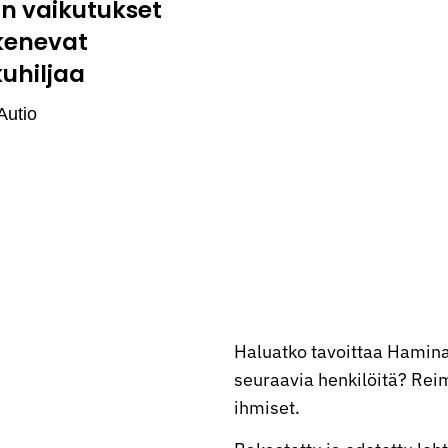
:n vaikutukset
kenevat
kuhiljaa
Autio
Haluatko tavoittaa Hamina
seuraavia henkilöitä? Reima
ihmiset.