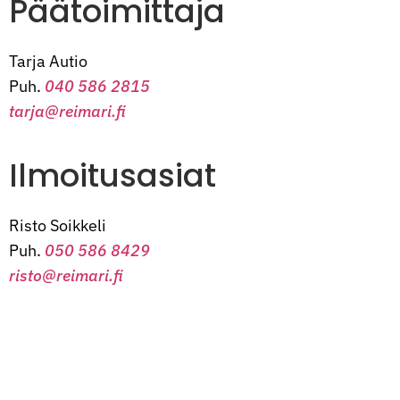
Päätoimittaja
Tarja Autio
Puh.
040 586 2815
tarja@reimari.fi
Ilmoitusasiat
Risto Soikkeli
Puh.
050 586 8429
risto@reimari.fi