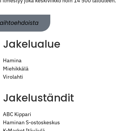
ti ilmestyy joka keskiviikko noin 14 500 talouteen.
aihtoehdoista
Jakelualue
Hamina
Miehikkälä
Virolahti
Jakeluständit
ABC Kippari
Haminan S-ostoskeskus
K-Market Itäväylä