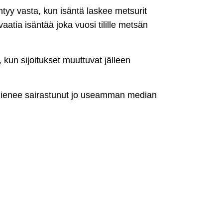
tyy vasta, kun isäntä laskee metsurit
aatia isäntää joka vuosi tilille metsän
 kun sijoitukset muuttuvat jälleen
in lienee sairastunut jo useamman median