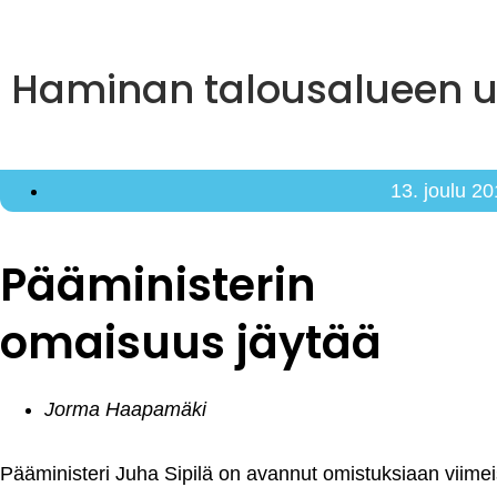
Haminan talousalueen uu
13. joulu 2
Pääministerin
omaisuus jäytää
Jorma Haapamäki
Pääministeri Juha Sipilä on avannut omistuksiaan viimei