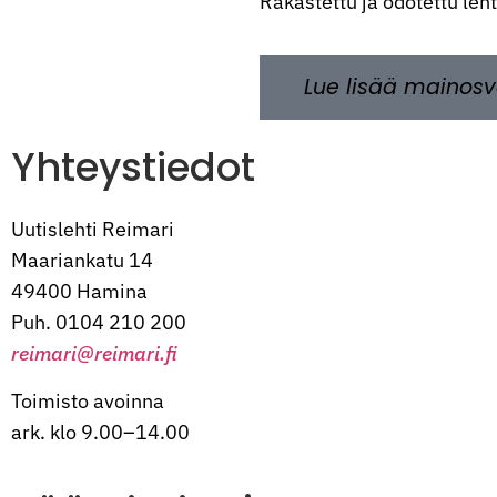
Rakastettu ja odotettu leh
Lue lisää mainosv
Yhteystiedot
Uutislehti Reimari
Maariankatu 14
49400 Hamina
Puh. 0104 210 200
reimari@reimari.fi
Toimisto avoinna
ark. klo 9.00–14.00