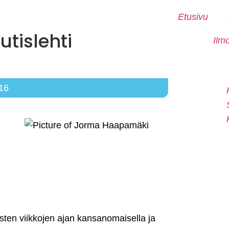
Etusivu
tislehti
Ilm
016
sten viikkojen ajan kansanomaisella ja