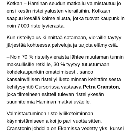
Kotkan – Haminan seudun matkailu valmistautuu jo
ensi kesän risteilyalusten vierailuihin. Kotkaan
saapuu kesällä kolme alusta, jotka tuovat kaupunkiin
noin 7 000 risteilyvierasta.
Kun risteilyalus kiinnittää satamaan, vieraille täytyy
järjestää kohteessa palveluja ja tarjota elämyksiä.
– Noin 70 % risteilyvieraista lähtee muutaman tunnin
maksullisille retkille, 30 % tyytyy tutustumaan
kohdekaupunkiin omatoimisesti, sanoo
kansainvälisen risteilyliiketoiminnan kehittämisestä
kehitysyhtiö Cursorissa vastaava
Petra Cranston
,
joka tiimeineen esitteli tulevan risteilykesän
suunnitelmia Haminan matkailuväelle.
Valmistautuminen risteilyliiketoiminnan
käynnistämiseen alkoi jo pari vuotta sitten.
Cranstonin johdolla on Ekamissa vedetty yksi kurssi