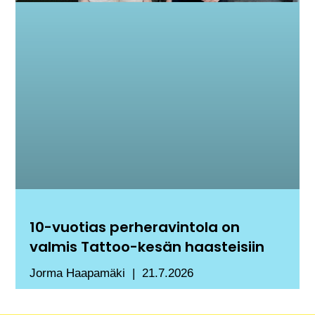
10-vuotias perheravintola on
valmis Tattoo-kesän haasteisiin
Jorma Haapamäki
21.7.2026