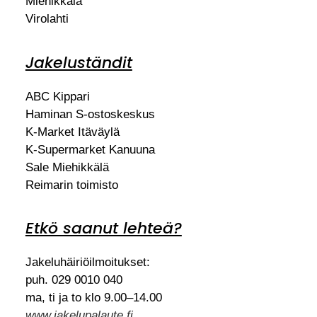
Miehikkälä
Virolahti
Jakeluständit
ABC Kippari
Haminan S-ostoskeskus
K-Market Itäväylä
K-Supermarket Kanuuna
Sale Miehikkälä
Reimarin toimisto
Etkö saanut lehteä?
Jakeluhäiriöilmoitukset:
puh. 029 0010 040
ma, ti ja to klo 9.00–14.00
www.jakelupalaute.fi