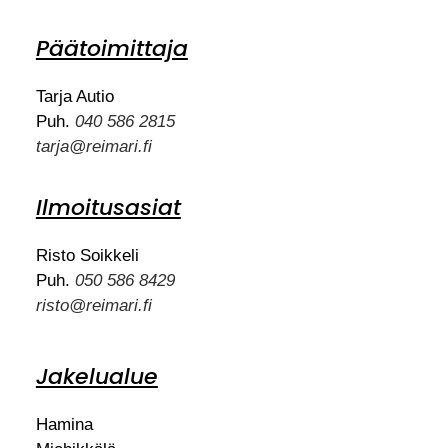
Päätoimittaja
Tarja Autio
Puh.
040 586 2815
tarja@reimari.fi
Ilmoitusasiat
Risto Soikkeli
Puh.
050 586 8429
risto@reimari.fi
Jakelualue
Hamina