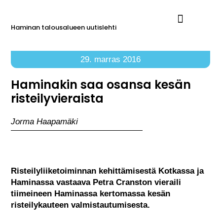
Haminan talousalueen uutislehti
Ilmoita Reimarissa
29. marras 2016
Haminakin saa osansa kesän
risteilyvieraista
Jorma Haapamäki
Risteilyliiketoiminnan kehittämisestä Kotkassa ja
Haminassa vastaava Petra Cranston vieraili
tiimeineen Haminassa kertomassa kesän
risteilykauteen valmistautumisesta.