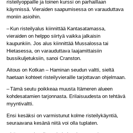
risteilyoppaille ja toinen kurssi on parhaillaan
käynnissä. Vieraiden saapumisessa on varauduttava
moniin asioihin.
– Kun risteilyalus kiinnittää Kantasatamassa,
vieraiden on helppo siirtyä vaikka jalkaisin
kaupunkiin. Jos alus kiinnittää Mussalossa tai
Hietasessa, on varauduttava laajamittaisiin
bussikuljetuksiin, sanoi Cranston.
Aitous on Kotkan – Haminan seudun valtti, sieltä
haetaan kohteet risteilyvieraille tarjottavan ohjelmaan.
– Tämä seutu poik­keaa muusta Itämeren alueen
kohdesatamien tarjonnasta. Erilaisuudesta on tehtävä
myyntivaltti.
Ensi kesäksi on varmistunut kolme risteilykäyntiä,
seuraavana kesänä niitä voi olla tuplaten.