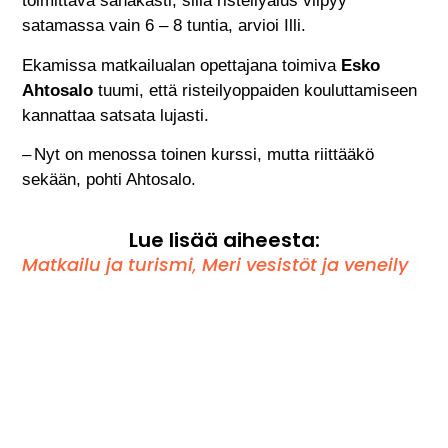
toimittava sähäkästi, sillä risteilyalus viipyy
satamassa vain 6 – 8 tuntia, arvioi Illi.
Ekamissa matkailualan opettajana toimiva
Esko
Ahtosalo
tuumi, että risteilyoppaiden kouluttamiseen
kannattaa satsata lujasti.
– Nyt on menossa toinen kurssi, mutta riittääkö
sekään, pohti Ahtosalo.
Lue lisää aiheesta:
Matkailu ja turismi
,
Meri vesistöt ja veneily