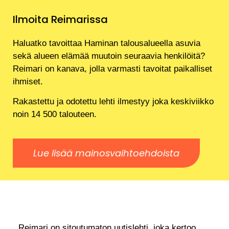
Ilmoita Reimarissa
Haluatko tavoittaa Haminan talousalueella asuvia
sekä alueen elämää muutoin seuraavia henkilöitä?
Reimari on kanava, jolla varmasti tavoitat paikalliset
ihmiset.
Rakastettu ja odotettu lehti ilmestyy joka keskiviikko
noin 14 500 talouteen.
Lue lisää mainosvaihtoehdoista
Reimari on sitoutumaton uutislehti, joka kertoo