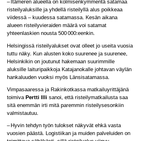
– Itämeren alueella on kolmisenkymmentä satamaa
risteilyaluksille ja yhdellä risteilyllä alus poikkeaa
viidessä – kuudessa satamassa. Kesän aikana
alueen risteilyvieraiden määrä voi satamat
yhteenlaskien nousta 500 000:eenkin.
Helsingissä risteilyalukset ovat olleet jo useita vuosia
tuttu näky. Kun alusten koko suurenee ja suurenee,
Helsinkikin on joutunut hakemaan suurimmille
aluksille laituripaikkoja Katajanokalle johtavan väylän
hankaluuden vuoksi myös Länsisatamassa.
Vimpasaaressa ja Rakinkotkassa matkailuyrittäjänä
toimiva
Pertti Illi
sanoi, että risteilymatkailusta saa
sitä enemmän irti mitä paremmin risteilysesonkiin
valmistautuu.
– Hyvin tehdyn työn tulokset näkyvät ehkä vasta
vuosien päästä. Logistiikan ja muiden palveluiden on