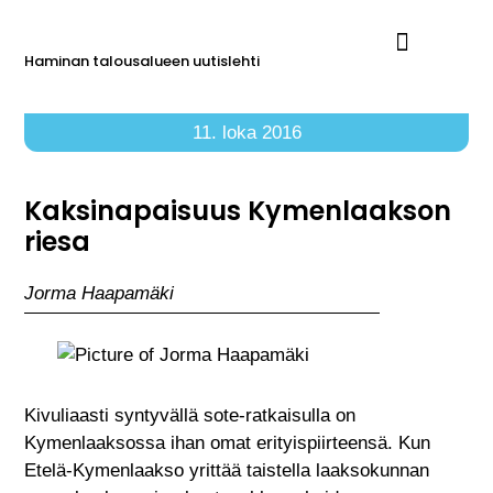
Haminan talousalueen uutislehti
Ilmoita Reimarissa
11. loka 2016
Kaksinapaisuus Kymenlaakson
riesa
Jorma Haapamäki
Kivuliaasti syntyvällä sote-ratkaisulla on
Kymenlaaksossa ihan omat erityispiirteensä. Kun
Etelä-Kymenlaakso yrittää taistella laaksokunnan