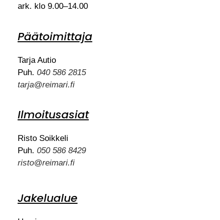
ark. klo 9.00–14.00
Päätoimittaja
Tarja Autio
Puh.
040 586 2815
tarja@reimari.fi
Ilmoitusasiat
Risto Soikkeli
Puh.
050 586 8429
risto@reimari.fi
Jakelualue