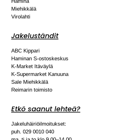
Hamina
Miehikkälä
Virolahti
Jakeluständit
ABC Kippari
Haminan S-ostoskeskus
K-Market Itäväylä
K-Supermarket Kanuuna
Sale Miehikkälä
Reimarin toimisto
Etkö saanut lehteä?
Jakeluhäiriöilmoitukset:
puh. 029 0010 040
ma, ti ja to klo 9.00–14.00