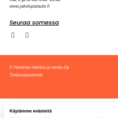
www.jakelupalaute.fi
Seuraa somessa
©
Haminan mainos ja media Oy
Tietosuojaseloste
Käytämme evästeitä