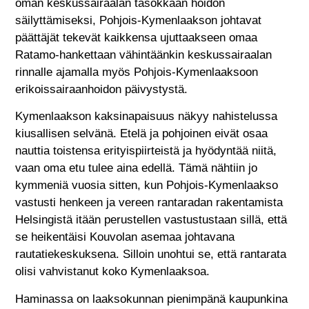
oman keskussairaalan tasokkaan hoidon
säilyttämiseksi, Pohjois-Kymenlaakson johtavat
päättäjät tekevät kaikkensa ujuttaakseen omaa
Ratamo-hankettaan vähintäänkin keskussairaalan
rinnalle ajamalla myös Pohjois-Kymenlaaksoon
erikoissairaanhoidon päivystystä.
Kymenlaakson kaksinapaisuus näkyy nahistelussa
kiusallisen selvänä. Etelä ja pohjoinen eivät osaa
nauttia toistensa erityispiirteistä ja hyödyntää niitä,
vaan oma etu tulee aina edellä. Tämä nähtiin jo
kymmeniä vuosia sitten, kun Pohjois-Kymenlaakso
vastusti henkeen ja vereen rantaradan rakentamista
Helsingistä itään perustellen vastustustaan sillä, että
se heikentäisi Kouvolan asemaa johtavana
rautatiekeskuksena. Silloin unohtui se, että rantarata
olisi vahvistanut koko Kymenlaaksoa.
Haminassa on laaksokunnan pienimpänä kaupunkina