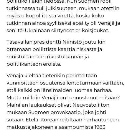
poliitikoillakin tiedossa. Kun Suomen rooli
tutkinnassa tuli julkisuuteen, mukaan otettiin
myös ulkopoliittista virettä, koska koko
tutkinnan ainoa syylliseksi epäilty oli Venäjä ja
sen Itä-Ukrainaan siirtyneet erikoisjoukot.
Tasavallan presidentti Niinistö joutuikin
ottamaan poliittista kaartia niskasta ja
muistuttamaan rikostutkinnan ja
politiikanteon eroista.
Venäjä kieltää tietenkin perinteitään
kunnioittaen osuutensa lentoturmaan väittäen,
että kaikki on länsimaiden luomaa harhaa.
Mutta milloin Venäjä on tunnustanut mitään?
Mainilan laukaukset olivat Neuvostoliiton
mukaan Suomen provokaatio, joka johti
sotaan. Etelä-Korean reitiltään harhautuneen
matkustajakoneen alasampumista 1983