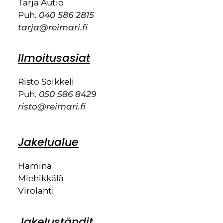
Tarja Autio
Puh.
040 586 2815
tarja@reimari.fi
Ilmoitusasiat
Risto Soikkeli
Puh.
050 586 8429
risto@reimari.fi
Jakelualue
Hamina
Miehikkälä
Virolahti
Jakeluständit