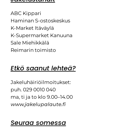
ABC Kippari
Haminan S-ostoskeskus
K-Market Itäväylä
K-Supermarket Kanuuna
Sale Miehikkälä
Reimarin toimisto
Etkö saanut lehteä?
Jakeluhäiriöilmoitukset:
puh. 029 0010 040
ma, ti ja to klo 9.00–14.00
www.jakelupalaute.fi
Seuraa somessa