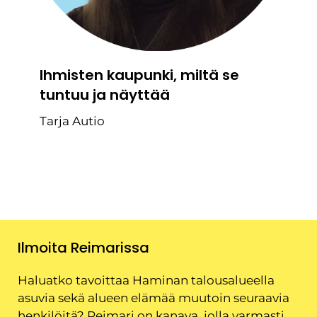
Ihmisten kaupunki, miltä se
tuntuu ja näyttää
Tarja Autio
Ilmoita Reimarissa
Haluatko tavoittaa Haminan talousalueella
asuvia sekä alueen elämää muutoin seuraavia
henkilöitä? Reimari on kanava, jolla varmasti