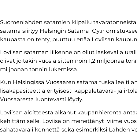
Suomenlahden satamien kilpailu tavaratonneista k
satama siirtyy Helsingin Satama Oy:n omistukse
kaupasta on tehty, puuttuu enää Loviisan kaupun
Loviisan sataman liikenne on ollut laskevalla ural
olivat joitakin vuosia sitten noin 1,2 miljoonaa ton
miljoonan tonnin lukemissa.
Kun Helsingissä Vuosaaren satama tuskailee tilan
lisäkapasiteettia erityisesti kappaletavara- ja irtolas
Vuosaaresta luontevasti löydy.
Loviisan aloitteesta alkanut kaupanhieronta anta
kehittämiselle. Loviisa on menettänyt viime vu
sahatavaraliikennettä sekä esimerkiksi Lahden voi