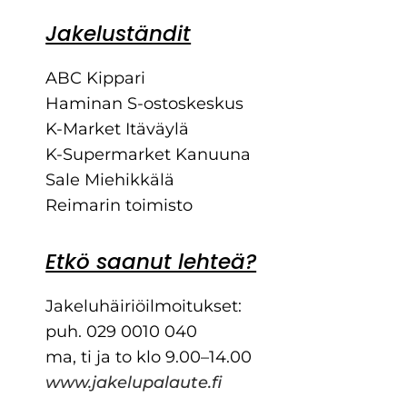
Jakeluständit
ABC Kippari
Haminan S-ostoskeskus
K-Market Itäväylä
K-Supermarket Kanuuna
Sale Miehikkälä
Reimarin toimisto
Etkö saanut lehteä?
Jakeluhäiriöilmoitukset:
puh. 029 0010 040
ma, ti ja to klo 9.00–14.00
www.jakelupalaute.fi