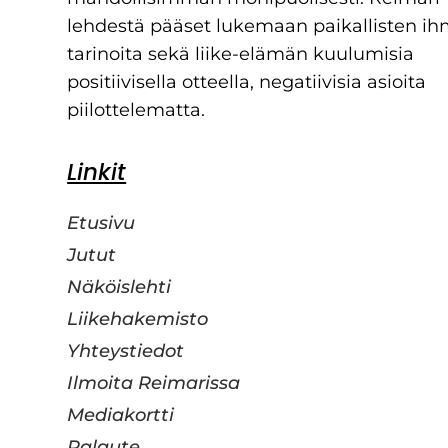
lehdestä pääset lukemaan paikallisten ih
tarinoita sekä liike-elämän kuulumisia
positiivisella otteella, negatiivisia asioita
piilottelematta.
Linkit
Etusivu
Jutut
Näköislehti
Liikehakemisto
Yhteystiedot
Ilmoita Reimarissa
Mediakortti
Palaute