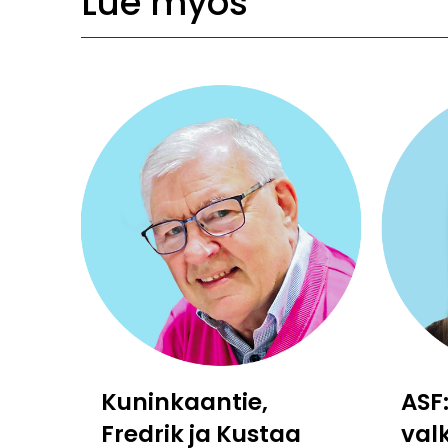
Lue myös
Kuninkaantie,
ASF
Fredrik ja Kustaa
val