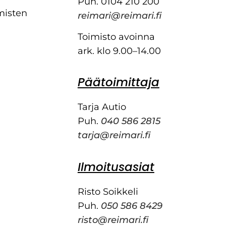
Puh. 0104 210 200
misten
reimari@reimari.fi
Toimisto avoinna
ark. klo 9.00–14.00
Päätoimittaja
Tarja Autio
Puh.
040 586 2815
tarja@reimari.fi
Ilmoitusasiat
Risto Soikkeli
Puh.
050 586 8429
risto@reimari.fi