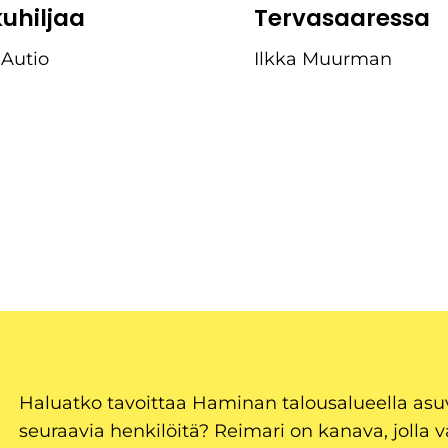
kuhiljaa
Tervasaaressa
 Autio
Ilkka Muurman
Haluatko tavoittaa Haminan talousalueella as
seuraavia henkilöitä? Reimari on kanava, jolla v