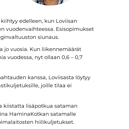
iihtyy edelleen, kun Loviisan
en vuodenvaihteessa. Esisopimukset
ginvaltuuston siunaus.
la jo vuosia. Kun liikennemäärät
nia vuodessa, nyt ollaan 0,6 – 0,7
ahtauden kanssa, Loviisasta löytyy
tikuljetuksille, joille tilaa ei
a kiistatta lisäpotkua sataman
osina HaminaKotkan satamalle
malaitosten hiilikuljetukset.