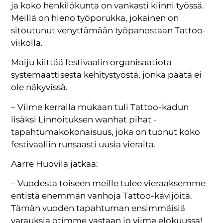
ja koko henkilökunta on vankasti kiinni työssä.
Meillä on hieno työporukka, jokainen on
sitoutunut venyttämään työpanostaan Tattoo-
viikolla.
Maiju kiittää festivaalin organisaatiota
systemaattisesta kehitystyöstä, jonka päätä ei
ole näkyvissä.
– Viime kerralla mukaan tuli Tattoo-kadun
lisäksi Linnoituksen wanhat pihat -
tapahtumakokonaisuus, joka on tuonut koko
festivaaliin runsaasti uusia vieraita.
Aarre Huovila jatkaa:
– Vuodesta toiseen meille tulee vieraaksemme
entistä enemmän vanhoja Tattoo-kävijöitä.
Tämän vuoden tapahtuman ensimmäisiä
varauksia otimme vastaan jo viime elokuussa!