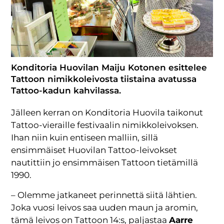
Konditoria Huovilan Maiju Kotonen esittelee
Tattoon nimikkoleivosta tiistaina avatussa
Tattoo-kadun kahvilassa.
Jälleen kerran on Konditoria Huovila taikonut
Tattoo-vieraille festivaalin nimikkoleivoksen.
Ihan niin kuin entiseen malliin, sillä
ensimmäiset Huovilan Tattoo-leivokset
nautittiin jo ensimmäisen Tattoon tietämillä
1990.
– Olemme jatkaneet perinnettä siitä lähtien.
Joka vuosi leivos saa uuden maun ja aromin,
tämä leivos on Tattoon 14:s, paljastaa
Aarre