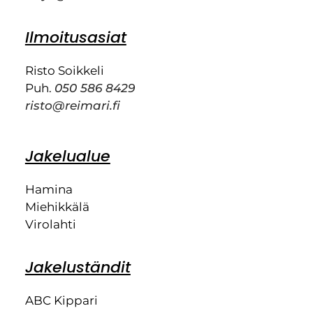
Ilmoitusasiat
Risto Soikkeli
Puh.
050 586 8429
risto@reimari.fi
Jakelualue
Hamina
Miehikkälä
Virolahti
Jakeluständit
ABC Kippari