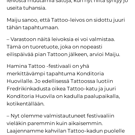
leivosta muutamia satoja, kun nyt niitä syntyy jo
useita tuhansia.
Maiju sanoo, että Tattoo-leivos on sidottu juuri
tähän tapahtumaan.
– Varastoon näitä leivoksia ei voi valmistaa.
Tämä on tuoretuote, joka on nopeasti
eilispäivää pian Tattoon jälkeen, arvioi Maiju.
Hamina Tattoo -festivaali on yhä
merkittävämpi tapahtuma Konditoria
Huovilalle. Jo edellisessä Tattoossa luotiin
Fredrikinkadusta oikea Tattoo-katu ja juuri
Konditoria Huovila on kadulla paalupaikalla,
kotikentällään.
– Nyt olemme valmistautuneet festivaaliin
vieläkin paremmin kuin aikaisemmin.
Laajennamme kahvilan Tattoo-kadun puolelle