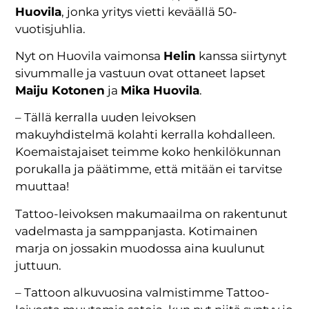
Huovila
, jonka yritys vietti keväällä 50-
vuotisjuhlia.
Nyt on Huovila vaimonsa
Helin
kanssa siirtynyt
sivummalle ja vastuun ovat ottaneet lapset
Maiju Kotonen
ja
Mika Huovila
.
– Tällä kerralla uuden leivoksen
makuyhdistelmä kolahti kerralla kohdalleen.
Koemaistajaiset teimme koko henkilökunnan
porukalla ja päätimme, että mitään ei tarvitse
muuttaa!
Tattoo-leivoksen makumaailma on rakentunut
vadelmasta ja samppanjasta. Kotimainen
marja on jossakin muodossa aina kuulunut
juttuun.
– Tattoon alkuvuosina valmistimme Tattoo-