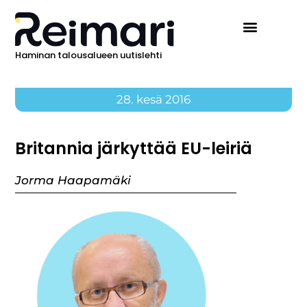
Haminan talousalueen uutislehti
28. kesä 2016
Britannia järkyttää EU-leiriä
Jorma Haapamäki