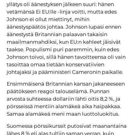
yllätys oli äänestyksen jälkeen suuri: hänen
vetämänsä Ei EU:lle -linja voitti, mutta edes
Johnson ei ollut miettinyt, mihin
äänestyspäätös johtaa. Johnson lupasi ennen
äänestystä Britannian palaavan takaisin
maailmanmahdiksi, kun EU:n kahleet jäisivät
taakse. Populismi puri paremmin, kuin edes
Johnson toivoi, sillä hänen tavoitteensa oli vain
tasoittaa omaa tietään konservatiivien
johtajaksi ja pääministeri Cameronin paikalle.
Ensimmäisenä Britannian kansan jakaneeseen
päätökseen reagoi talouselämä. Punnan
arvosta suhteessa dollariin lähti oitis 8,2 %, ja
pörsseissä mentiin alamäkeä aika haipakkaa.
Samaa alamäkeä meni maan luottoluokitus.
Suomessa pörssikurssit putosivat maanantaina
lähes 8 % eli alas tultiin saman verran, kuin