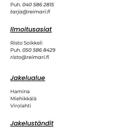
Puh.
040 586 2815
tarja@reimari.fi
Ilmoitusasiat
Risto Soikkeli
Puh.
050 586 8429
risto@reimari.fi
Jakelualue
Hamina
Miehikkälä
Virolahti
Jakeluständit