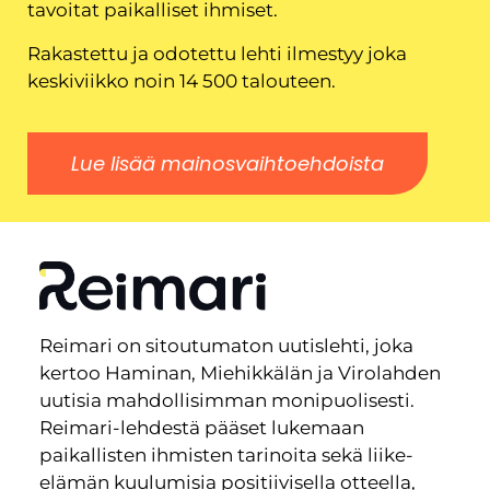
tavoitat paikalliset ihmiset.
Rakastettu ja odotettu lehti ilmestyy joka
keskiviikko noin 14 500 talouteen.
Lue lisää mainosvaihtoehdoista
Reimari on sitoutumaton uutislehti, joka
kertoo Haminan, Miehikkälän ja Virolahden
uutisia mahdollisimman monipuolisesti.
Reimari-lehdestä pääset lukemaan
paikallisten ihmisten tarinoita sekä liike-
elämän kuulumisia positiivisella otteella,