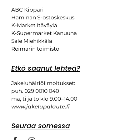
ABC Kippari
Haminan S-ostoskeskus
K-Market Itäväylä
K-Supermarket Kanuuna
Sale Miehikkälä
Reimarin toimisto
Etkö saanut lehteä?
Jakeluhäiriöilmoitukset:
puh. 029 0010 040
ma, ti ja to klo 9.00–14.00
www.jakelupalaute.fi
Seuraa somessa