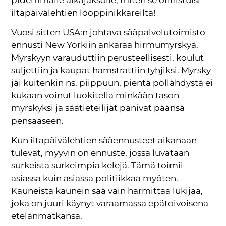
iltapäivälehtien lööppinikkareilta!
Vuosi sitten USA:n johtava sääpalvelutoimisto
ennusti New Yorkiin ankaraa hirmumyrskyä.
Myrskyyn varauduttiin perusteellisesti, koulut
suljettiin ja kaupat hamstrattiin tyhjiksi. Myrsky
jäi kuitenkin ns. piippuun, pientä pöllähdystä ei
kukaan voinut luokitella minkään tason
myrskyksi ja säätieteilijät panivat päänsä
pensaaseen.
Kun iltapäivälehtien sääennusteet aikanaan
tulevat, myyvin on ennuste, jossa luvataan
surkeista surkeimpia kelejä. Tämä toimii
asiassa kuin asiassa politiikkaa myöten.
Kauneista kaunein sää vain harmittaa lukijaa,
joka on juuri käynyt varaamassa epätoivoisena
etelänmatkansa.