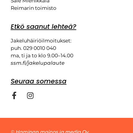
Sale Miehikkälä
Reimarin toimisto
Etkö saanut lehteä?
Jakeluhäiriöilmoitukset:
puh. 029 0010 040
ma, ti ja to klo 9.00–14.00
ssm.fi/jakelupalaute
Seuraa somessa
©
Haminan mainos ja media Oy