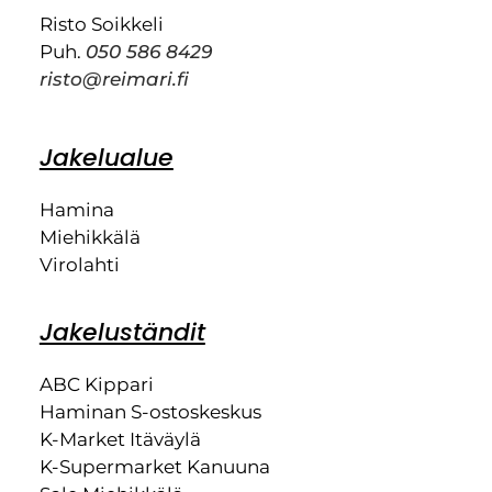
Risto Soikkeli
Puh.
050 586 8429
risto@reimari.fi
Jakelualue
Hamina
Miehikkälä
Virolahti
Jakeluständit
ABC Kippari
Haminan S-ostoskeskus
K-Market Itäväylä
K-Supermarket Kanuuna