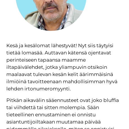
Kesä ja kesälomat lähestyvät! Nyt siis täytyisi
tietää lomasää. Auttavan kätensä ojentavat
perinteiseen tapaansa maamme
iltapäivälehdet, jotka yliampuvin otsikoin
maalaavat tulevan kesän kelit äärimmäisinä
ilmiöinä tavoitteenaan mahdollisimman hyvä
lehden irtonumeromyynti.
Pitkän aikavälin sääennusteet ovat joko bluffia
tai viihdettä tai sitten molempia. Sään
tieteellinen ennustaminen ei onnistu
asiantuntijoiltakaan muutamaa päivää
pidemmälle aikajaksolle, miten se onnistuisi