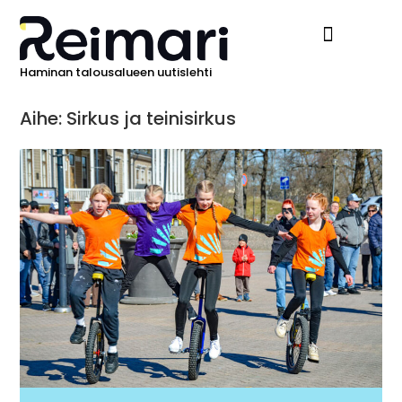
Haminan talousalueen uutislehti
Ilmoita Reimarissa
Aihe: Sirkus ja teinisirkus