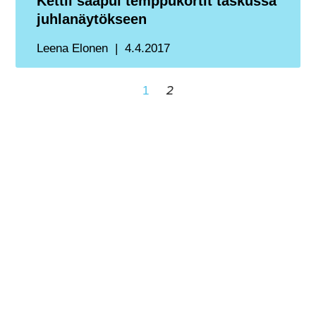
Kettil saapui temppukortit taskussa
juhlanäytökseen
Leena Elonen
4.4.2017
2
1