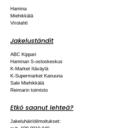
Hamina
Miehikkälä
Virolahti
Jakeluständit
ABC Kippari
Haminan S-ostoskeskus
K-Market Itäväylä
K-Supermarket Kanuuna
Sale Miehikkälä
Reimarin toimisto
Etkö saanut lehteä?
Jakeluhäiriöilmoitukset: