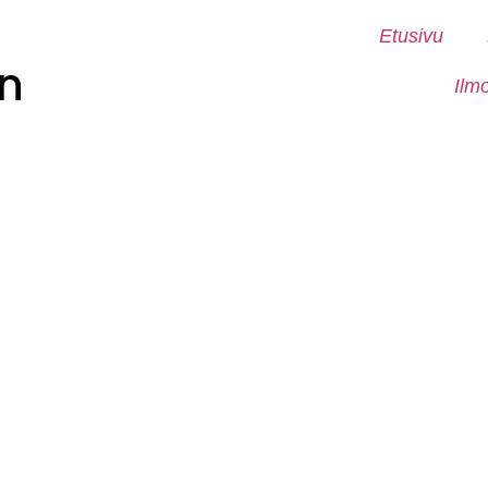
Etusivu
n
Ilm