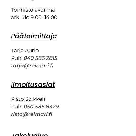
Toimisto avoinna
ark. klo 9.00–14.00
Päätoimittaja
Tarja Autio
Puh.
040 586 2815
tarja@reimari.fi
Ilmoitusasiat
Risto Soikkeli
Puh.
050 586 8429
risto@reimari.fi
Jakelualue