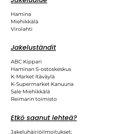
Hamina
Miehikkälä
Virolahti
Jakeluständit
ABC Kippari
Haminan S-ostoskeskus
K-Market Itäväylä
K-Supermarket Kanuuna
Sale Miehikkälä
Reimarin toimisto
Etkö saanut lehteä?
Jakeluhäiriöilmoitukset: