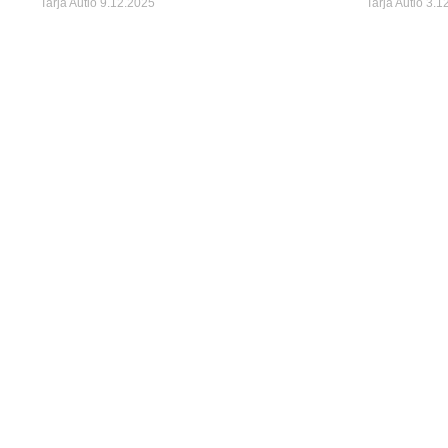
Tarja Autio
9.12.2025
Tarja Autio
3.1