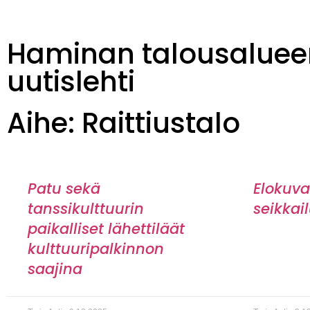
Haminan talousaluee
uutislehti
Aihe: Raittiustalo
Patu sekä
Elokuva
tanssikulttuurin
seikkai
paikalliset lähettiläät
kulttuuripalkinnon
saajina