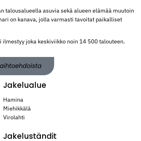
n talousalueella asuvia sekä alueen elämää muutoin
ri on kanava, jolla varmasti tavoitat paikalliset
ti ilmestyy joka keskiviikko noin 14 500 talouteen.
aihtoehdoista
Jakelualue
Hamina
Miehikkälä
Virolahti
Jakeluständit