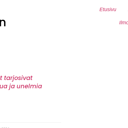
Etusivu
n
Ilm
t tarjosivat
lua ja unelmia