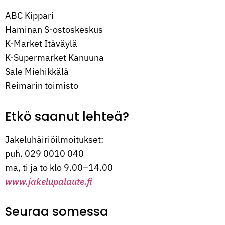
ABC Kippari
Haminan S-ostoskeskus
K-Market Itäväylä
K-Supermarket Kanuuna
Sale Miehikkälä
Reimarin toimisto
Etkö saanut lehteä?
Jakeluhäiriöilmoitukset:
puh. 029 0010 040
ma, ti ja to klo 9.00–14.00
www.jakelupalaute.fi
Seuraa somessa