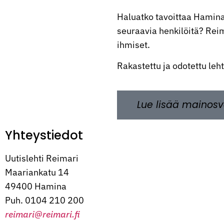
Haluatko tavoittaa Hamina
seuraavia henkilöitä? Reima
ihmiset.
Rakastettu ja odotettu leh
Lue lisää mainosv
Yhteystiedot
Uutislehti Reimari
Maariankatu 14
49400 Hamina
Puh. 0104 210 200
reimari@reimari.fi