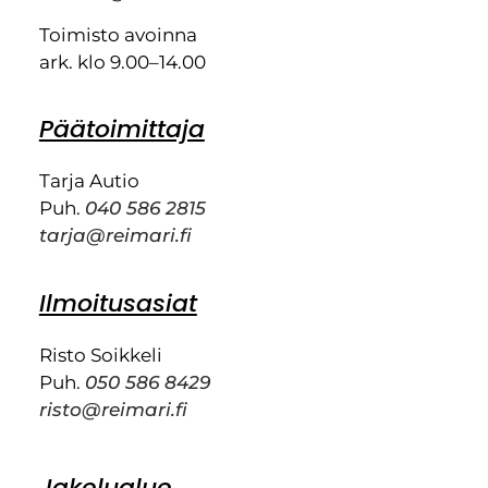
Toimisto avoinna
ark. klo 9.00–14.00
Päätoimittaja
Tarja Autio
Puh.
040 586 2815
tarja@reimari.fi
Ilmoitusasiat
Risto Soikkeli
Puh.
050 586 8429
risto@reimari.fi
Jakelualue