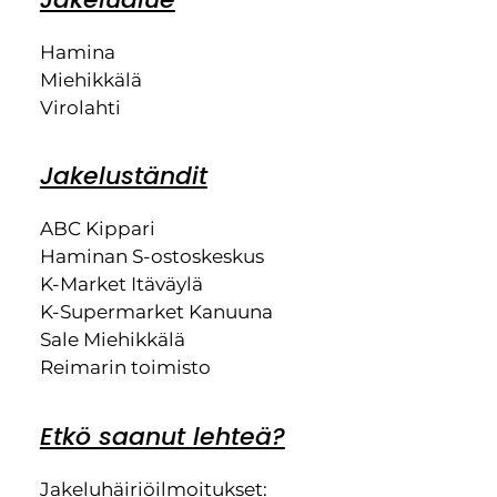
Hamina
Miehikkälä
Virolahti
Jakeluständit
ABC Kippari
Haminan S-ostoskeskus
K-Market Itäväylä
K-Supermarket Kanuuna
Sale Miehikkälä
Reimarin toimisto
Etkö saanut lehteä?
Jakeluhäiriöilmoitukset: