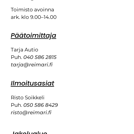
Toimisto avoinna
ark. klo 9.00–14.00
Päätoimittaja
Tarja Autio
Puh.
040 586 2815
tarja@reimari.fi
Ilmoitusasiat
Risto Soikkeli
Puh.
050 586 8429
risto@reimari.fi
Jakelualue