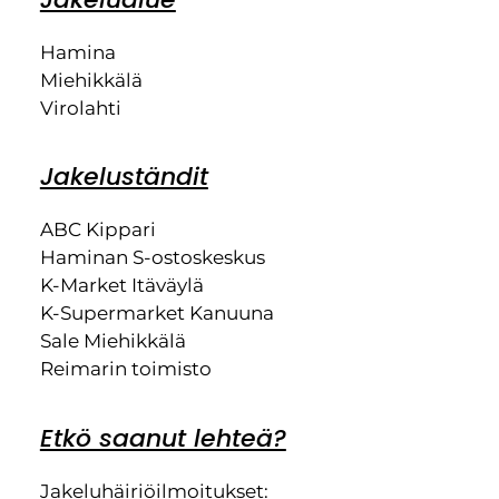
Hamina
Miehikkälä
Virolahti
Jakeluständit
ABC Kippari
Haminan S-ostoskeskus
K-Market Itäväylä
K-Supermarket Kanuuna
Sale Miehikkälä
Reimarin toimisto
Etkö saanut lehteä?
Jakeluhäiriöilmoitukset: