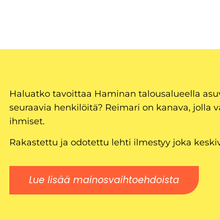
Haluatko tavoittaa Haminan talousalueella as
seuraavia henkilöitä? Reimari on kanava, jolla v
ihmiset.
Rakastettu ja odotettu lehti ilmestyy joka keski
Lue lisää mainosvaihtoehdoista