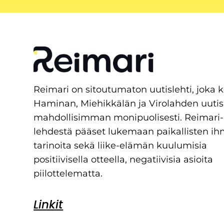
Reimari on sitoutumaton uutislehti, joka 
Haminan, Miehikkälän ja Virolahden uutis
mahdollisimman monipuolisesti. Reimari-
lehdestä pääset lukemaan paikallisten ih
tarinoita sekä liike-elämän kuulumisia
positiivisella otteella, negatiivisia asioita
piilottelematta.
Linkit