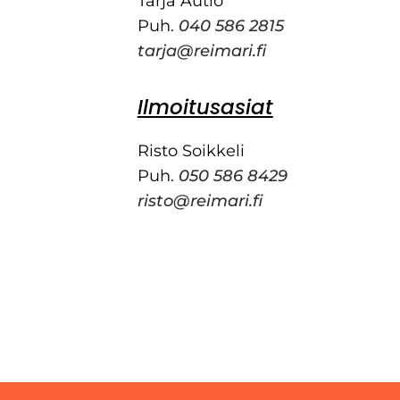
Tarja Autio
Puh.
040 586 2815
tarja@reimari.fi
Ilmoitusasiat
Risto Soikkeli
Puh.
050 586 8429
risto@reimari.fi