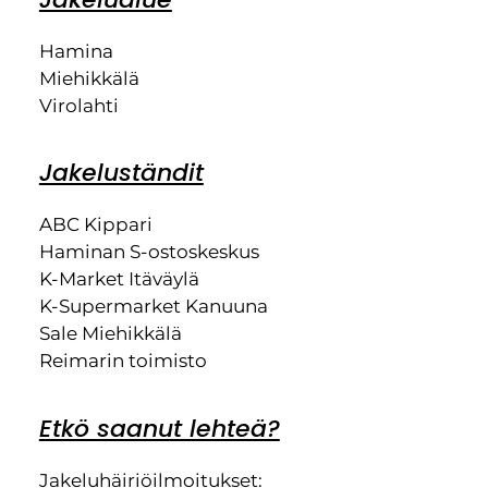
Hamina
Miehikkälä
Virolahti
Jakeluständit
ABC Kippari
Haminan S-ostoskeskus
K-Market Itäväylä
K-Supermarket Kanuuna
Sale Miehikkälä
Reimarin toimisto
Etkö saanut lehteä?
Jakeluhäiriöilmoitukset: