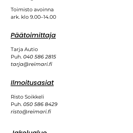
Toimisto avoinna
ark. klo 9.00–14.00
Päätoimittaja
Tarja Autio
Puh.
040 586 2815
tarja@reimari.fi
Ilmoitusasiat
Risto Soikkeli
Puh.
050 586 8429
risto@reimari.fi
Jakelualue