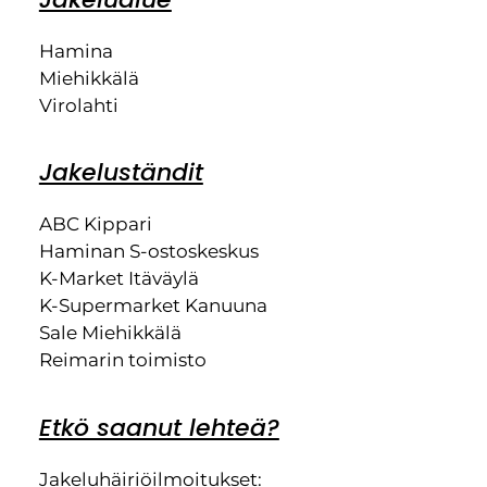
Hamina
Miehikkälä
Virolahti
Jakeluständit
ABC Kippari
Haminan S-ostoskeskus
K-Market Itäväylä
K-Supermarket Kanuuna
Sale Miehikkälä
Reimarin toimisto
Etkö saanut lehteä?
Jakeluhäiriöilmoitukset: