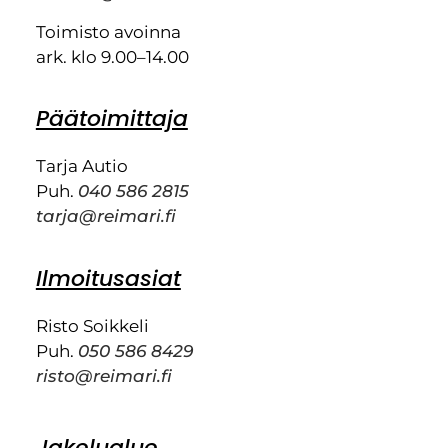
Toimisto avoinna
ark. klo 9.00–14.00
Päätoimittaja
Tarja Autio
Puh.
040 586 2815
tarja@reimari.fi
Ilmoitusasiat
Risto Soikkeli
Puh.
050 586 8429
risto@reimari.fi
Jakelualue