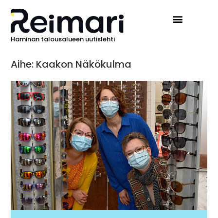
Haminan talousalueen uutislehti
Aihe: Kaakon Näkökulma