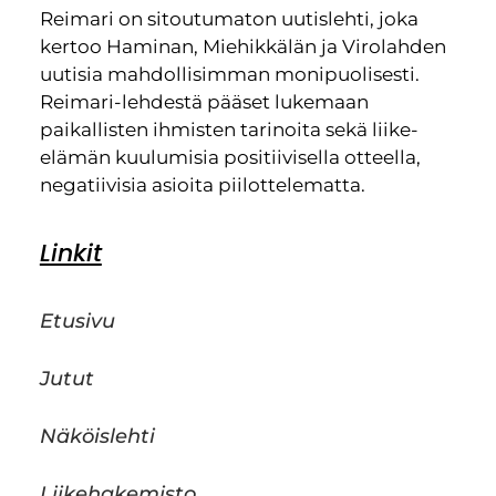
Reimari on sitoutumaton uutislehti, joka
kertoo Haminan, Miehikkälän ja Virolahden
uutisia mahdollisimman monipuolisesti.
Reimari-lehdestä pääset lukemaan
paikallisten ihmisten tarinoita sekä liike-
elämän kuulumisia positiivisella otteella,
negatiivisia asioita piilottelematta.
Linkit
Etusivu
Jutut
Näköislehti
Liikehakemisto