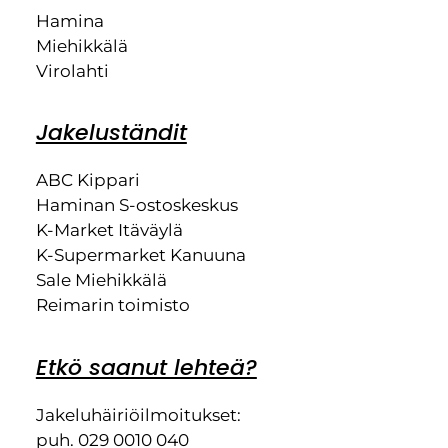
Hamina
Miehikkälä
Virolahti
Jakeluständit
ABC Kippari
Haminan S-ostoskeskus
K-Market Itäväylä
K-Supermarket Kanuuna
Sale Miehikkälä
Reimarin toimisto
Etkö saanut lehteä?
Jakeluhäiriöilmoitukset:
puh. 029 0010 040