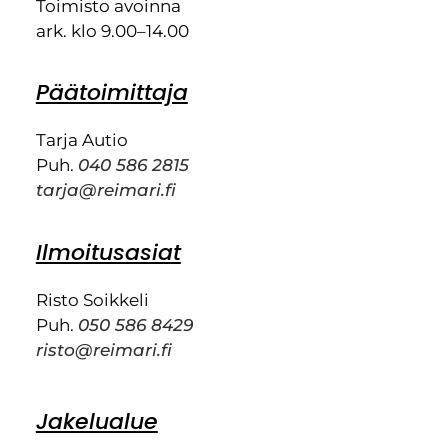
Toimisto avoinna
ark. klo 9.00–14.00
Päätoimittaja
Tarja Autio
Puh.
040 586 2815
tarja@reimari.fi
Ilmoitusasiat
Risto Soikkeli
Puh.
050 586 8429
risto@reimari.fi
Jakelualue