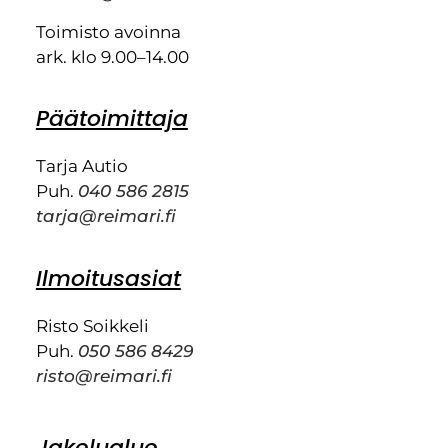
Toimisto avoinna
ark. klo 9.00–14.00
Päätoimittaja
Tarja Autio
Puh.
040 586 2815
tarja@reimari.fi
Ilmoitusasiat
Risto Soikkeli
Puh.
050 586 8429
risto@reimari.fi
Jakelualue