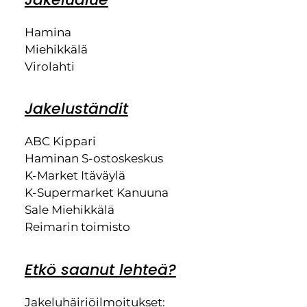
Hamina
Miehikkälä
Virolahti
Jakeluständit
ABC Kippari
Haminan S-ostoskeskus
K-Market Itäväylä
K-Supermarket Kanuuna
Sale Miehikkälä
Reimarin toimisto
Etkö saanut lehteä?
Jakeluhäiriöilmoitukset: