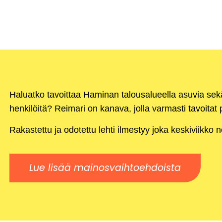
Haluatko tavoittaa Haminan talousalueella asuvia se
henkilöitä? Reimari on kanava, jolla varmasti tavoitat p
Rakastettu ja odotettu lehti ilmestyy joka keskiviikko 
Lue lisää mainosvaihtoehdoista