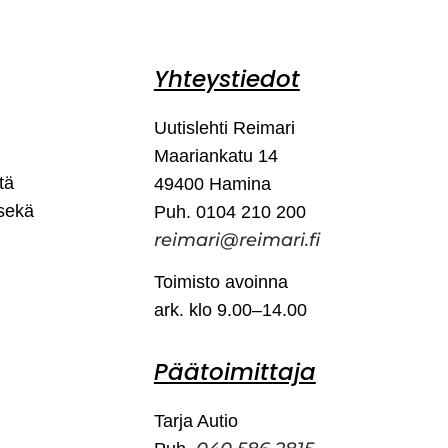
Yhteystiedot
Uutislehti Reimari
Maariankatu 14
tä
49400 Hamina
 sekä
Puh. 0104 210 200
reimari@reimari.fi
Toimisto avoinna
ark. klo 9.00–14.00
Päätoimittaja
Tarja Autio