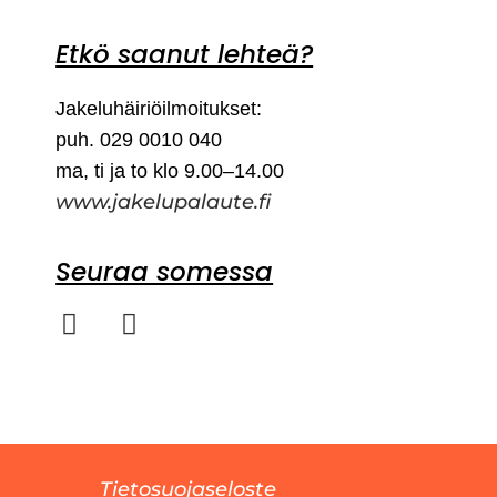
Etkö saanut lehteä?
Jakeluhäiriöilmoitukset:
puh. 029 0010 040
ma, ti ja to klo 9.00–14.00
www.jakelupalaute.fi
Seuraa somessa
Tietosuojaseloste