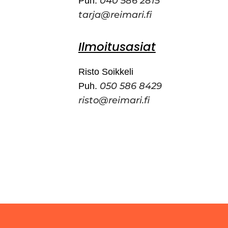
040 586 2815
Puh.
tarja@reimari.fi
Ilmoitusasiat
Risto Soikkeli
050 586 8429
Puh.
risto@reimari.fi