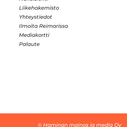
Liikehakemisto
Yhteystiedot
Ilmoita Reimarissa
Mediakortti
Palaute
Haminan mainos ja media Oy
©