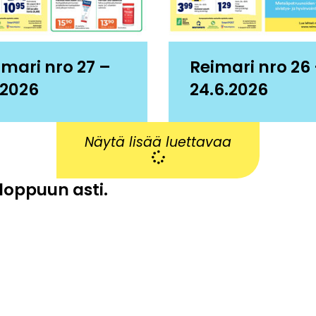
imari nro 27 –
Reimari nro 26
.2026
24.6.2026
Näytä lisää luettavaa
 loppuun asti.