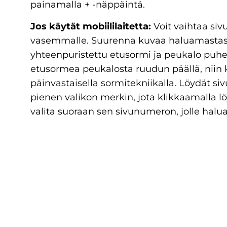
painamalla + -näppäintä.
Jos käytät mobiililaitetta:
Voit vaihtaa sivu
vasemmalle. Suurenna kuvaa haluamastasi
yhteenpuristettu etusormi ja peukalo puhe
etusormea peukalosta ruudun päällä, niin
päinvastaisella sormitekniikalla. Löydät s
pienen valikon merkin, jota klikkaamalla lö
valita suoraan sen sivunumeron, jolle halua