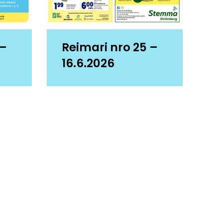
 –
Reimari nro 25 –
16.6.2026