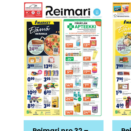
Reimari nro 32 –
Re