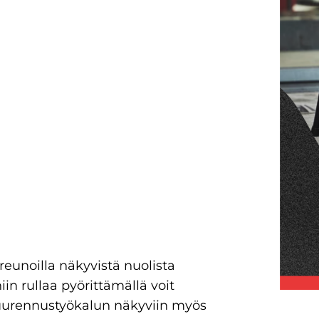
reunoilla näkyvistä nuolista
niin rullaa pyörittämällä voit
suurennustyökalun näkyviin myös