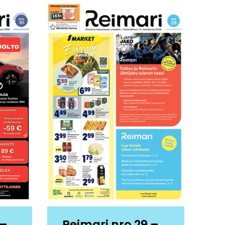
 –
Reimari nro 29 –