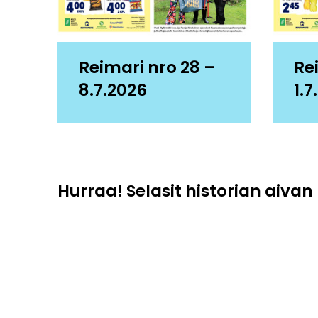
Reimari nro 28 –
Re
8.7.2026
1.7
Hurraa! Selasit historian aivan