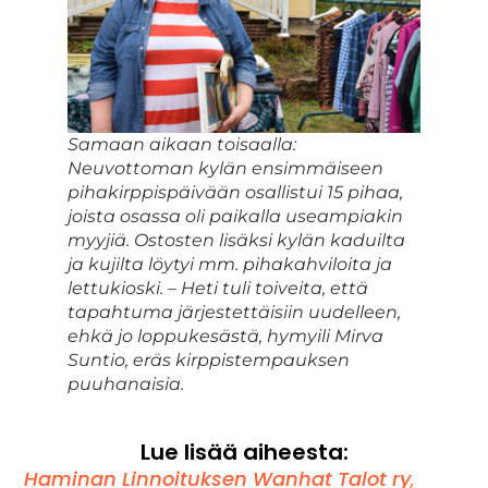
Samaan aikaan toisaalla:
Neuvottoman kylän ensimmäiseen
pihakirppispäivään osallistui 15 pihaa,
joista osassa oli paikalla useampiakin
myyjiä. Ostosten lisäksi kylän kaduilta
ja kujilta löytyi mm. pihakahviloita ja
lettukioski. – Heti tuli toiveita, että
tapahtuma järjestettäisiin uudelleen,
ehkä jo loppukesästä, hymyili Mirva
Suntio, eräs kirppistempauksen
puuhanaisia.
Lue lisää aiheesta:
Haminan Linnoituksen Wanhat Talot ry
,