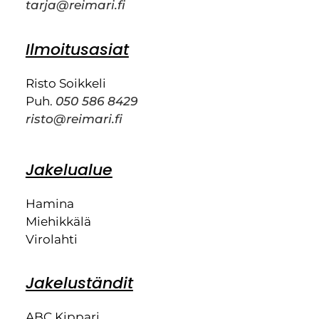
tarja@reimari.fi
Ilmoitusasiat
Risto Soikkeli
Puh.
050 586 8429
risto@reimari.fi
Jakelualue
Hamina
Miehikkälä
Virolahti
Jakeluständit
ABC Kippari