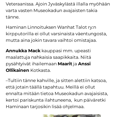
Veteraanissa. Ajoin Jyväskylästä illalla myöhään
varta vasten Museokadun avajaisten takia
tänne.
Haminan Linnoituksen Wanhat Talot ry:n
kirpputorilla ei ollut varsinaista väentungosta,
mutta aina jokin tavara vaihtoi omistajaa.
Annukka Mack
kauppasi mm. upeasti
maalattuja nahkaisia saapikkaita. Niitä
pysähtyivät ihailemaan
Maarit
ja
Anssi
Ollikainen
Kotkasta.
–Tultiin tänne kahville, ja sitten alettiin katsoa,
että jotain täällä tapahtuu. Meillä ei ollut
ennalta mitään tietoa Museokadun avajaisista,
kertoi pariskunta ilahtuneena, kun päiväretki
Haminaan tarjosikin lisää ohjelmaa.