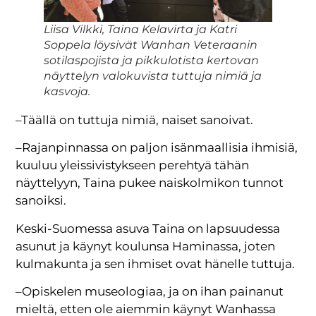
Liisa Vilkki, Taina Kelavirta ja Katri
Soppela löysivät Wanhan Veteraanin
sotilaspojista ja pikkulotista kertovan
näyttelyn valokuvista tuttuja nimiä ja
kasvoja.
–Täällä on tuttuja nimiä, naiset sanoivat.
–Rajanpinnassa on paljon isänmaallisia ihmisiä,
kuuluu yleissivistykseen perehtyä tähän
näyttelyyn, Taina pukee naiskolmikon tunnot
sanoiksi.
Keski-Suomessa asuva Taina on lapsuudessa
asunut ja käynyt koulunsa Haminassa, joten
kulmakunta ja sen ihmiset ovat hänelle tuttuja.
–Opiskelen museologiaa, ja on ihan painanut
mieltä, etten ole aiemmin käynyt Wanhassa