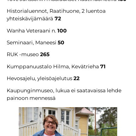
Historialuennot, Raatihuone, 2 luentoa
yhteiskävijämäärä
72
Wanha Veteraani n.
100
Seminaari, Maneesi
50
RUK -museo
265
Kumppanuustalo Hilma, Kevätrieha
71
Hevosajelu, yleisöajelutus
22
Kaupunginmuseo, lukua ei saatavaissa lehde
painoon mennessä