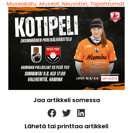
Museokatu
,
Museot
,
Neuvoton
,
Tapahtumat
Jaa artikkeli somessa
Lähetä tai printtaa artikkeli