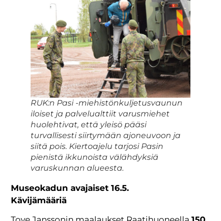
RUK:n Pasi -miehistönkuljetusvaunun
iloiset ja palvelualttiit varusmiehet
huolehtivat, että yleisö pääsi
turvallisesti siirtymään ajoneuvoon ja
siitä pois. Kiertoajelu tarjosi Pasin
pienistä ikkunoista välähdyksiä
varuskunnan alueesta.
Museokadun avajaiset 16.5.
Kävijämääriä
Tove Janssonin maalaukset Raatihuoneella
150