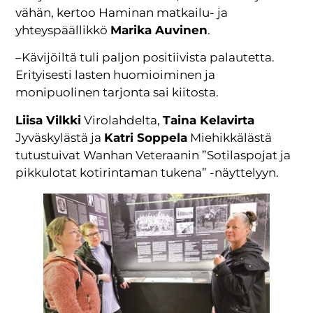
vähän, kertoo Haminan matkailu- ja
yhteyspäällikkö
Marika Auvinen
.
–Kävijöiltä tuli paljon positiivista palautetta.
Erityisesti lasten huomioiminen ja
monipuolinen tarjonta sai kiitosta.
Liisa Vilkki
Virolahdelta,
Taina Kelavirta
Jyväskylästä ja
Katri Soppela
Miehikkälästä
tutustuivat Wanhan Veteraanin ”Sotilaspojat ja
pikkulotat kotirintaman tukena” -näyttelyyn.