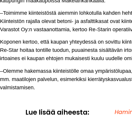
kaupungin maakaupoissa Mäkelänkankaalla.
–Toimimme kiinteistöstä aiemmin lohkotulla kahden heht
Kiinteistön rajalla olevat betoni- ja asfalttikasat ovat ki
Varastot Oy:n vastaanottamia, kertoo Re-Starin operatii
Koponen kertoo, että kaupan yhteydessä on sovittu kiint
Re-Star hoitaa tontille tuodun, puuainesta sisältävän i
irtoaines ei kaupan ehtojen mukaisesti kuulu uudelle omi
–Olemme hakemassa kiinteistölle omaa ympäristölupaa, 
mm. maatilojen palvelun, esimerkiksi kierrätyskasvualus
valmistamisen.
Lue lisää aiheesta:
Hamin