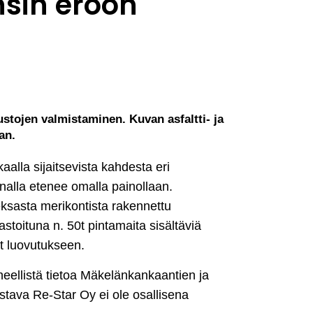
nsin eroon
stojen valmistaminen. Kuvan asfaltti- ja
an.
lla sijaitsevista kahdesta eri
nalla etenee omalla painollaan.
ksasta merikontista rakennettu
stoituna n. 50t pintamaita sisältäviä
ät luovutukseen.
eellistä tietoa Mäkelänkankaantien ja
tava Re-Star Oy ei ole osallisena