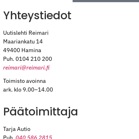
Yhteystiedot
Uutislehti Reimari
Maariankatu 14
49400 Hamina
Puh. 0104 210 200
reimari@reimari.fi
Toimisto avoinna
ark. klo 9.00–14.00
Päätoimittaja
Tarja Autio
Puh.
040 586 2815