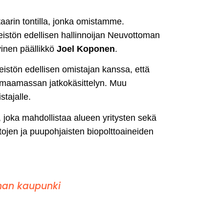
aarin tontilla, jonka omistamme.
inteistön edellisen hallinnoijan Neuvottoman
vinen päällikkö
Joel Koponen
.
eistön edellisen omistajan kanssa, että
rtomaamassan jatkokäsittelyn. Muu
stajalle.
joka mahdollistaa alueen yritysten sekä
tojen ja puupohjaisten biopolttoaineiden
an kaupunki