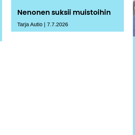
Nenonen suksii muistoihin
Tarja Autio
7.7.2026