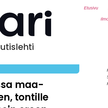
Etusivu
Ilm
tislehti
6
assa maa-
n, tontille