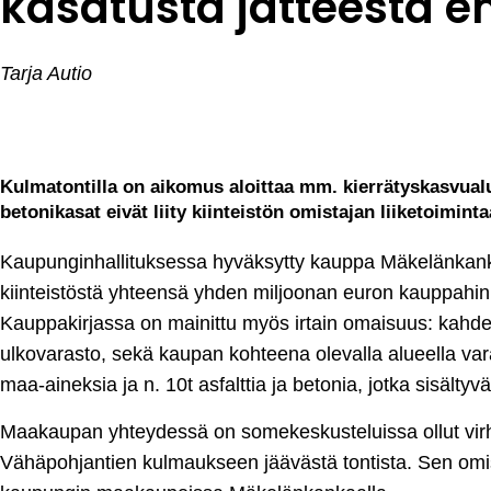
kasatusta jätteestä e
Tarja Autio
Kulmatontilla on aikomus aloittaa mm. kierrätyskasvualu
betonikasat eivät liity kiinteistön omistajan liiketoiminta
Kaupunginhallituksessa hyväksytty kauppa Mäkelänkankaa
kiinteistöstä yhteensä yhden miljoonan euron kauppahin
Kauppakirjassa on mainittu myös irtain omaisuus: kahde
ulkovarasto, sekä kaupan kohteena olevalla alueella vara
maa-aineksia ja n. 10t asfalttia ja betonia, jotka sisältyv
Maakaupan yhteydessä on somekeskusteluissa ollut virh
Vähäpohjantien kulmaukseen jäävästä tontista. Sen omis