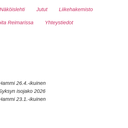
Näköislehti
Jutut
Liikehakemisto
oita Reimarissa
Yhteystiedot
Hammi 26.4.-ikuinen
Syksyn isojako 2026
Hammi 23.1.-ikuinen