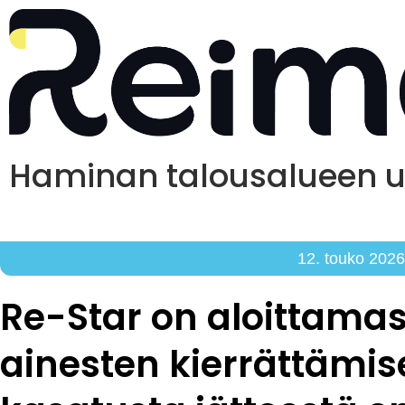
Haminan talousalueen uu
12. touko 202
Re-Star on aloittam
ainesten kierrättämise