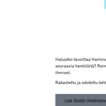
Haluatko tavoittaa Hamina
seuraavia henkilöitä? Reima
ihmiset.
Rakastettu ja odotettu leh
Lue lisää mainosv