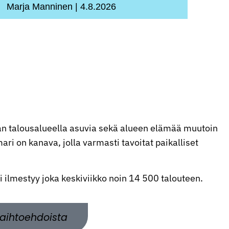
Marja Manninen
4.8.2026
n talousalueella asuvia sekä alueen elämää muutoin
ri on kanava, jolla varmasti tavoitat paikalliset
ti ilmestyy joka keskiviikko noin 14 500 talouteen.
aihtoehdoista