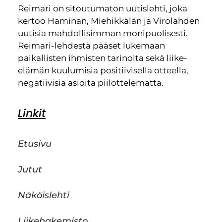
Reimari on sitoutumaton uutislehti, joka
kertoo Haminan, Miehikkälän ja Virolahden
uutisia mahdollisimman monipuolisesti.
Reimari-lehdestä pääset lukemaan
paikallisten ihmisten tarinoita sekä liike-
elämän kuulumisia positiivisella otteella,
negatiivisia asioita piilottelematta.
Linkit
Etusivu
Jutut
Näköislehti
Liikehakemisto