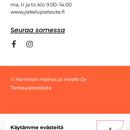
ma, ti ja to klo 9.00–14.00
www.jakelupalaute.fi
Seuraa somessa
©
Haminan mainos ja media Oy
Tietosuojaseloste
Käytämme evästeitä
×