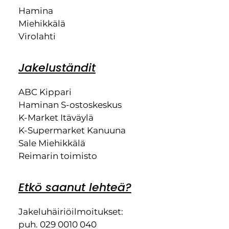
Hamina
Miehikkälä
Virolahti
Jakeluständit
ABC Kippari
Haminan S-ostoskeskus
K-Market Itäväylä
K-Supermarket Kanuuna
Sale Miehikkälä
Reimarin toimisto
Etkö saanut lehteä?
Jakeluhäiriöilmoitukset:
puh. 029 0010 040