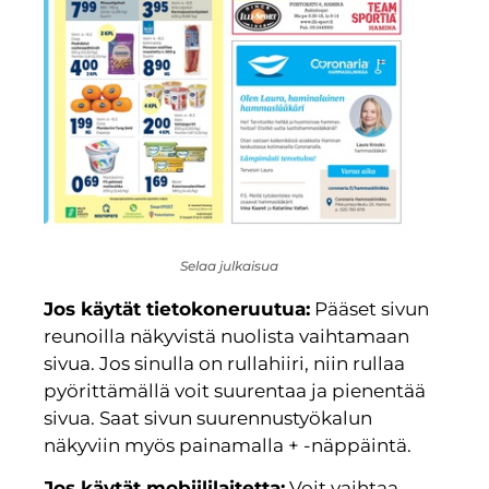
Selaa julkaisua
Jos käytät tietokoneruutua:
Pääset sivun
reunoilla näkyvistä nuolista vaihtamaan
sivua. Jos sinulla on rullahiiri, niin rullaa
pyörittämällä voit suurentaa ja pienentää
sivua. Saat sivun suurennustyökalun
näkyviin myös painamalla + -näppäintä.
Jos käytät mobiililaitetta:
Voit vaihtaa