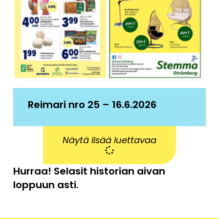
Reimari nro 25 – 16.6.2026
Näytä lisää luettavaa
Hurraa! Selasit historian aivan
loppuun asti.