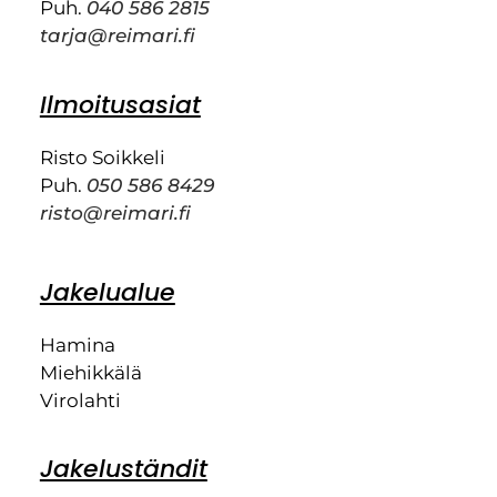
Puh.
040 586 2815
tarja@reimari.fi
Ilmoitusasiat
Risto Soikkeli
Puh.
050 586 8429
risto@reimari.fi
Jakelualue
Hamina
Miehikkälä
Virolahti
Jakeluständit