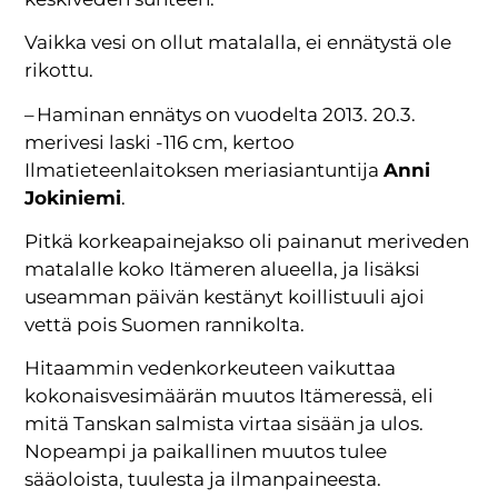
Vaikka vesi on ollut matalalla, ei ennätystä ole
rikottu.
– Haminan ennätys on vuodelta 2013. 20.3.
merivesi laski -116 cm, kertoo
Ilmatieteenlaitoksen meriasiantuntija
Anni
Jokiniemi
.
Pitkä korkeapainejakso oli painanut meriveden
matalalle koko Itämeren alueella, ja lisäksi
useamman päivän kestänyt koillistuuli ajoi
vettä pois Suomen rannikolta.
Hitaammin vedenkorkeuteen vaikuttaa
kokonaisvesimäärän muutos Itämeressä, eli
mitä Tanskan salmista virtaa sisään ja ulos.
Nopeampi ja paikallinen muutos tulee
sääoloista, tuulesta ja ilmanpaineesta.