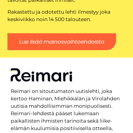
tavoitat paikalliset ihmiset.
Rakastettu ja odotettu lehti ilmestyy joka
keskiviikko noin 14 500 talouteen.
Lue lisää mainosvaihtoehdoista
Reimari on sitoutumaton uutislehti, joka
kertoo Haminan, Miehikkälän ja Virolahden
uutisia mahdollisimman monipuolisesti.
Reimari-lehdestä pääset lukemaan
paikallisten ihmisten tarinoita sekä liike-
elämän kuulumisia positiivisella otteella,