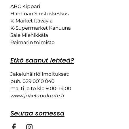
ABC Kippari
Haminan S-ostoskeskus
K-Market Itäväylä
K-Supermarket Kanuuna
Sale Miehikkälä
Reimarin toimisto
Etkö saanut lehteä?
Jakeluhäiriöilmoitukset:
puh. 029 0010 040
ma, ti ja to klo 9.00–14.00
www.jakelupalaute.fi
Seuraa somessa