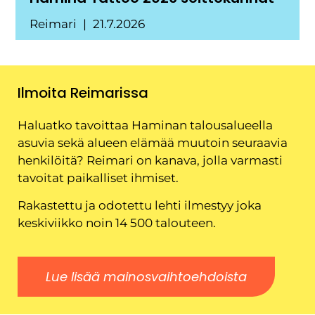
Reimari
21.7.2026
Ilmoita Reimarissa
Haluatko tavoittaa Haminan talousalueella
asuvia sekä alueen elämää muutoin seuraavia
henkilöitä? Reimari on kanava, jolla varmasti
tavoitat paikalliset ihmiset.
Rakastettu ja odotettu lehti ilmestyy joka
keskiviikko noin 14 500 talouteen.
Lue lisää mainosvaihtoehdoista