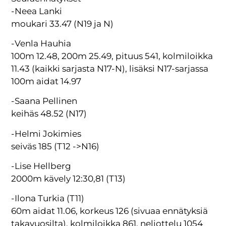
-Neea Lanki
moukari 33.47 (N19 ja N)
-Venla Hauhia
100m 12.48, 200m 25.49, pituus 541, kolmiloikka
11.43 (kaikki sarjasta N17-N), lisäksi N17-sarjassa
100m aidat 14.97
-Saana Pellinen
keihäs 48.52 (N17)
-Helmi Jokimies
seiväs 185 (T12 ->N16)
-Lise Hellberg
2000m kävely 12:30,81 (T13)
-Ilona Turkia (T11)
60m aidat 11.06, korkeus 126 (sivuaa ennätyksiä
takavuosilta), kolmiloikka 861, neliottelu 1054