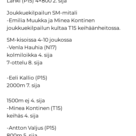
Lanki (P15) 4×800 2. sija
Joukkuekilpailun SM-mitali
-Emilia Muukka ja Minea Kontinen
joukkuekilpailun kultaa T15 keihäänheitossa.
SM-kisoissa 4-10 joukossa
-Venla Hauhia (N17)
kolmiloikka 4. sija
7-ottelu 8. sija
-Eeli Kallio (P15)
2000m 7. sija
1500m ej 4. sija
-Minea Kontinen (T15)
keihäs 4. sija
-Antton Valjus (P15)
800m 5. sija