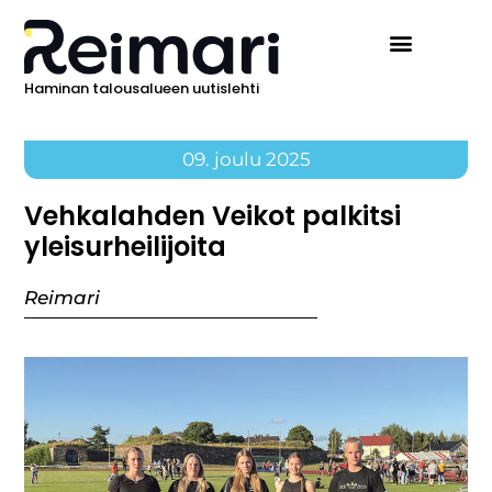
Haminan talousalueen uutislehti
09. joulu 2025
Vehkalahden Veikot palkitsi
yleisurheilijoita
Reimari