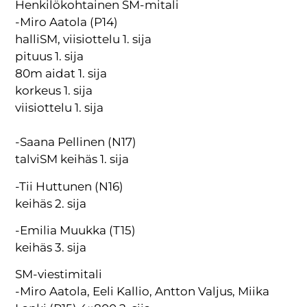
Henkilökohtainen SM-mitali
-Miro Aatola (P14)
halliSM, viisiottelu 1. sija
pituus 1. sija
80m aidat 1. sija
korkeus 1. sija
viisiottelu 1. sija
-Saana Pellinen (N17)
talviSM keihäs 1. sija
-Tii Huttunen (N16)
keihäs 2. sija
-Emilia Muukka (T15)
keihäs 3. sija
SM-viestimitali
-Miro Aatola, Eeli Kallio, Antton Valjus, Miika