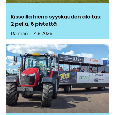
Kissoilla hieno syyskauden aloitus:
2 peliä, 6 pistettä
Reimari
4.8.2026