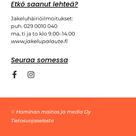
Etkö saanut lehteä?
Jakeluhäiriöilmoitukset:
puh. 029 0010 040
ma, ti ja to klo 9.00–14.00
www.jakelupalaute.fi
Seuraa somessa
©
Haminan mainos ja media Oy
Tietosuojaseloste