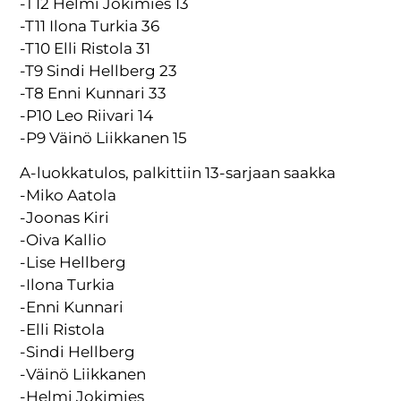
-T12 Helmi Jokimies 13
-T11 Ilona Turkia 36
-T10 Elli Ristola 31
-T9 Sindi Hellberg 23
-T8 Enni Kunnari 33
-P10 Leo Riivari 14
-P9 Väinö Liikkanen 15
A-luokkatulos, palkittiin 13-sarjaan saakka
-Miko Aatola
-Joonas Kiri
-Oiva Kallio
-Lise Hellberg
-Ilona Turkia
-Enni Kunnari
-Elli Ristola
-Sindi Hellberg
-Väinö Liikkanen
-Helmi Jokimies