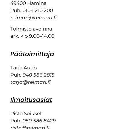
49400 Hamina
Puh. 0104 210 200
reimari@reimari.fi
Toimisto avoinna
ark. klo 9.00–14.00
Päätoimittaja
Tarja Autio
Puh.
040 586 2815
tarja@reimari.fi
Ilmoitusasiat
Risto Soikkeli
Puh.
050 586 8429
risto@reimari.fi