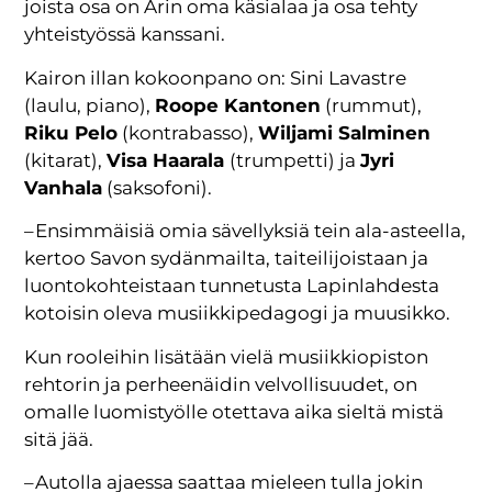
joista osa on Arin oma käsialaa ja osa tehty
yhteistyössä kanssani.
Kairon illan kokoonpano on: Sini Lavastre
(laulu, piano),
Roope Kantonen
(rummut),
Riku Pelo
(kontrabasso),
Wiljami Salminen
(kitarat),
Visa Haarala
(trumpetti) ja
Jyri
Vanhala
(saksofoni).
– Ensimmäisiä omia sävellyksiä tein ala-asteella,
kertoo Savon sydänmailta, taiteilijoistaan ja
luontokohteistaan tunnetusta Lapinlahdesta
kotoisin oleva musiikkipedagogi ja muusikko.
Kun rooleihin lisätään vielä musiikkiopiston
rehtorin ja perheenäidin velvollisuudet, on
omalle luomistyölle otettava aika sieltä mistä
sitä jää.
– Autolla ajaessa saattaa mieleen tulla jokin