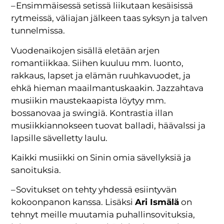
– Ensimmäisessä setissä liikutaan kesäisissä
rytmeissä, väliajan jälkeen taas syksyn ja talven
tunnelmissa.
Vuodenaikojen sisällä eletään arjen
romantiikkaa. Siihen kuuluu mm. luonto,
rakkaus, lapset ja elämän ruuhkavuodet, ja
ehkä hieman maailmantuskaakin. Jazzahtava
musiikin maustekaapista löytyy mm.
bossanovaa ja swingiä. Kontrastia illan
musiikkiannokseen tuovat balladi, häävalssi ja
lapsille sävelletty laulu.
Kaikki musiikki on Sinin omia sävellyksiä ja
sanoituksia.
– Sovitukset on tehty yhdessä esiintyvän
kokoonpanon kanssa. Lisäksi
Ari Ismälä
on
tehnyt meille muutamia puhallinsovituksia,