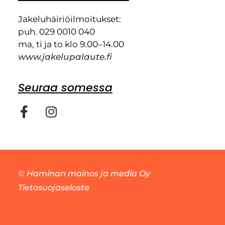
Jakeluhäiriöilmoitukset:
puh. 029 0010 040
ma, ti ja to klo 9.00–14.00
www.jakelupalaute.fi
Seuraa somessa
©
Haminan mainos ja media Oy
Tietosuojaseloste