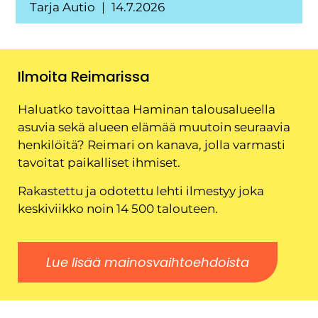
Tarja Autio
14.7.2026
Ilmoita Reimarissa
Haluatko tavoittaa Haminan talousalueella
asuvia sekä alueen elämää muutoin seuraavia
henkilöitä? Reimari on kanava, jolla varmasti
tavoitat paikalliset ihmiset.
Rakastettu ja odotettu lehti ilmestyy joka
keskiviikko noin 14 500 talouteen.
Lue lisää mainosvaihtoehdoista