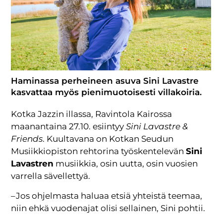
Haminassa perheineen asuva Sini Lavastre
kasvattaa myös pienimuotoisesti villakoiria.
Kotka Jazzin illassa, Ravintola Kairossa
maanantaina 27.10. esiintyy
Sini Lavastre &
Friends
. Kuultavana on Kotkan Seudun
Musiikkiopiston rehtorina työskentelevän
Sini
Lavastren
musiikkia, osin uutta, osin vuosien
varrella sävellettyä.
– Jos ohjelmasta haluaa etsiä yhteistä teemaa,
niin ehkä vuodenajat olisi sellainen, Sini pohtii.