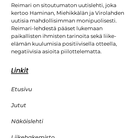
Reimari on sitoutumaton uutislehti, joka
kertoo Haminan, Miehikkälän ja Virolahden
uutisia mahdollisimman monipuolisesti.
Reimari-lehdestä pääset lukemaan
paikallisten ihmisten tarinoita sekä liike-
elämän kuulumisia positiivisella otteella,
negatiivisia asioita piilottelematta.
Linkit
Etusivu
Jutut
Näköislehti
Liikehakemisto