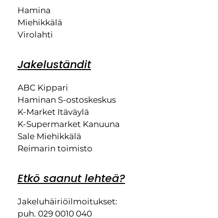
Hamina
Miehikkälä
Virolahti
Jakeluständit
ABC Kippari
Haminan S-ostoskeskus
K-Market Itäväylä
K-Supermarket Kanuuna
Sale Miehikkälä
Reimarin toimisto
Etkö saanut lehteä?
Jakeluhäiriöilmoitukset:
puh. 029 0010 040