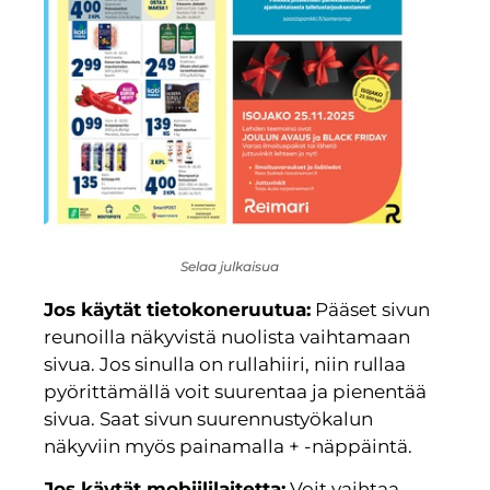
Selaa julkaisua
Jos käytät tietokoneruutua:
Pääset sivun
reunoilla näkyvistä nuolista vaihtamaan
sivua. Jos sinulla on rullahiiri, niin rullaa
pyörittämällä voit suurentaa ja pienentää
sivua. Saat sivun suurennustyökalun
näkyviin myös painamalla + -näppäintä.
Jos käytät mobiililaitetta:
Voit vaihtaa