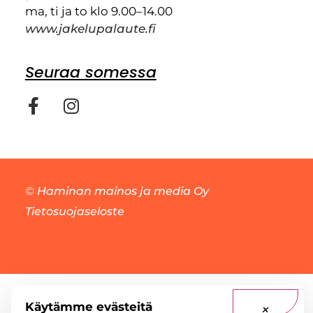
ma, ti ja to klo 9.00–14.00
www.jakelupalaute.fi
Seuraa somessa
©
Haminan mainos ja media Oy
Tietosuojaseloste
Käytämme evästeitä
×