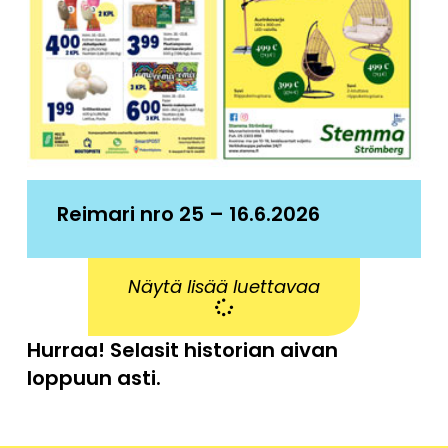
Reimari nro 25 – 16.6.2026
Näytä lisää luettavaa
Hurraa! Selasit historian aivan
loppuun asti.