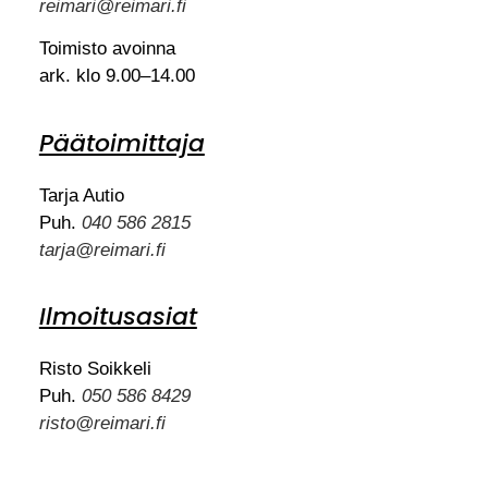
reimari@reimari.fi
Toimisto avoinna
ark. klo 9.00–14.00
Päätoimittaja
Tarja Autio
Puh.
040 586 2815
tarja@reimari.fi
Ilmoitusasiat
Risto Soikkeli
Puh.
050 586 8429
risto@reimari.fi