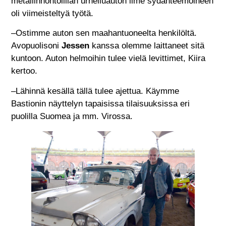
metallinhohtoliilan urheiluauton ilme sydänteemoineen
oli viimeisteltyä työtä.
–Ostimme auton sen maahantuoneelta henkilöltä.
Avopuolisoni
Jessen
kanssa olemme laittaneet sitä
kuntoon. Auton helmoihin tulee vielä levittimet, Kiira
kertoo.
–Lähinnä kesällä tällä tulee ajettua. Käymme
Bastionin näyttelyn tapaisissa tilaisuuksissa eri
puolilla Suomea ja mm. Virossa.