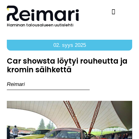
Haminan talousalueen uutislehti
Ilmoita Reimarissa
02. syys 2025
Car showsta löytyi rouheutta ja
kromin säihkettä
Reimari