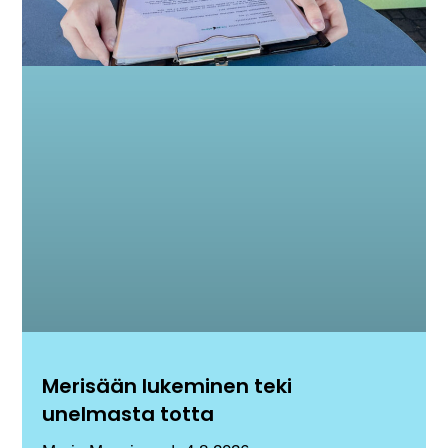
Merisään lukeminen teki
unelmasta totta