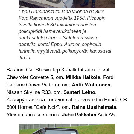
Eppu Haminasta toi tänä vuonna näytille
Ford Rancheron vuodelta 1958. Pickupin
lavalla komeili 30-lukulainen naisten
polkupyörä hameverkkoineen ja
nahkasatuloineen. – Satulan rasvasin
aamulla, kertoi Eppu. Auto on sopivalla
hinnalla myytävänä, polkupyörän kanssa tai
ilman.
Bastioni Car Shown Top 3 -palkitut autot olivat
Chevrolet Corvette 5, om.
Miikka Halkola
, Ford
Fairlane Crown Victoria, om.
Antti Wolmonen
,
Nissan Skyline R33, om.
Santeri Leino
.
Kaksipyöräisissä korkeimmalle arvostettiin Honda CB
600f Hornet ”Cafe Noir”, om.
Raine Uusiheimala
.
Yleisön suosikiksi nousi
Juho Pakkalan
Audi A5.