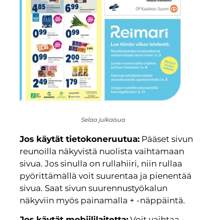
Selaa julkaisua
Jos käytät tietokoneruutua:
Pääset sivun
reunoilla näkyvistä nuolista vaihtamaan
sivua. Jos sinulla on rullahiiri, niin rullaa
pyörittämällä voit suurentaa ja pienentää
sivua. Saat sivun suurennustyökalun
näkyviin myös painamalla + -näppäintä.
Jos käytät mobiililaitetta:
Voit vaihtaa