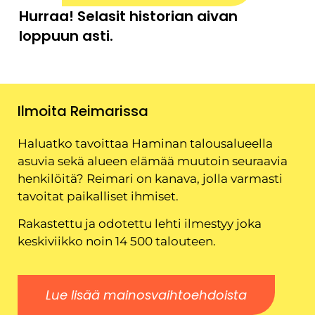
Hurraa! Selasit historian aivan
loppuun asti.
Ilmoita Reimarissa
Haluatko tavoittaa Haminan talousalueella
asuvia sekä alueen elämää muutoin seuraavia
henkilöitä? Reimari on kanava, jolla varmasti
tavoitat paikalliset ihmiset.
Rakastettu ja odotettu lehti ilmestyy joka
keskiviikko noin 14 500 talouteen.
Lue lisää mainosvaihtoehdoista