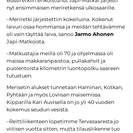
Bussiretkiin erikoistunut Japi-Matkat järjesti
nyt ensimmäisen meriretkensä ulkosaarille.
–Meriretki järjestettiin kokeiluina. Kokenut
laivuri osaa hommansa ja meidän tehtävämme
oli vain täyttää laiva, sanoo
Jarmo Ahonen
Japi-Matkoista.
–Matkustajia meillä oli 70 ja ohjelmassa oli
maissa makkaranpaistoa, pullakahvit ja
puolentoista kilometrin luontopolku saareen
tutustuen.
Merisetin alukset tunnetaan Haminan, Kotkan,
Pyhtään ja myös Loviisan maisemissa.
Kipparilla Kari Auvisella on jo yli 40 vuoden
kokemus seudun vesistä.
–Reittiliikenteen lopetimme Tervasaaresta jo
viitisen vuotta sitten, mutta tilausliikenne tuo