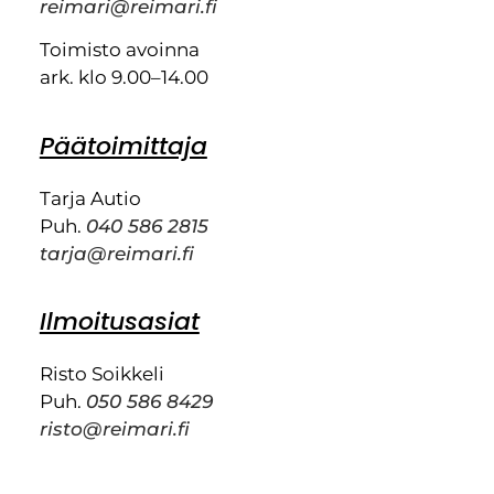
reimari@reimari.fi
Toimisto avoinna
ark. klo 9.00–14.00
Päätoimittaja
Tarja Autio
Puh.
040 586 2815
tarja@reimari.fi
Ilmoitusasiat
Risto Soikkeli
Puh.
050 586 8429
risto@reimari.fi