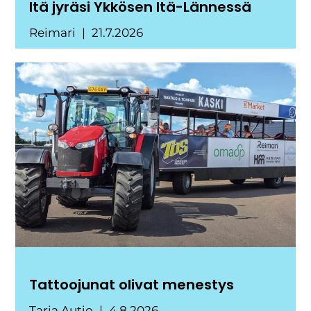
Itä jyräsi Ykkösen Itä-Lännessä
Reimari
21.7.2026
Tattoojunat olivat menestys
Tarja Autio
4.8.2026