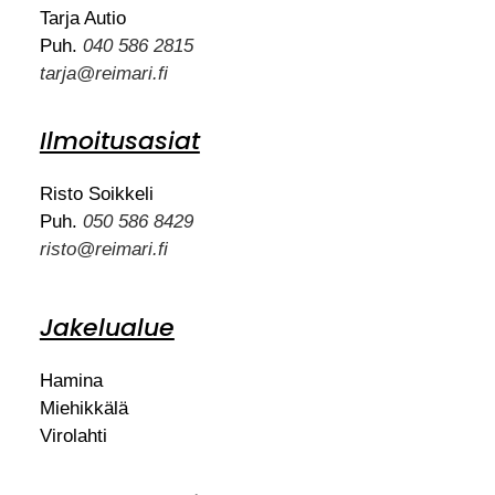
Tarja Autio
Puh.
040 586 2815
tarja@reimari.fi
Ilmoitusasiat
Risto Soikkeli
Puh.
050 586 8429
risto@reimari.fi
Jakelualue
Hamina
Miehikkälä
Virolahti