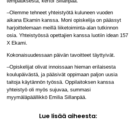
tempauksesta, kertoi Sillanpää.
–Olemme tehneet yhteistyötä kuluneen vuoden
aikana Ekamin kanssa. Moni opiskelija on päässyt
harjoittelemaan meillä liiketoiminta-alan tutkinnon
osia. Yhteistyössä opettajien kanssa luotiin idean 157
X Ekami.
Kokonaisuudessaan päivän tavoitteet täyttyivät.
–Opiskelijat olivat innoissaan hieman erilaisesta
koulupäivästä, ja pääsivät oppimaan paljon uusia
taitoja käytännön työssä. Oppilaitoksen kanssa
yhteistyö oli myös sujuvaa, summasi
myymäläpäällikkö Emilia Sillanpää.
Lue lisää aiheesta: