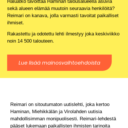
Haluatko tavoittaa Haminan talousalueella asuvia
sekä alueen elämää muutoin seuraavia henkilöitä?
Reimari on kanava, jolla varmasti tavoitat paikalliset
ihmiset.
Rakastettu ja odotettu lehti ilmestyy joka keskiviikko
noin 14 500 talouteen.
Lue lisää mainosvaihtoehdoista
Reimari on sitoutumaton uutislehti, joka kertoo
Haminan, Miehikkälän ja Virolahden uutisia
mahdollisimman monipuolisesti. Reimari-lehdestä
pääset lukemaan paikallisten ihmisten tarinoita