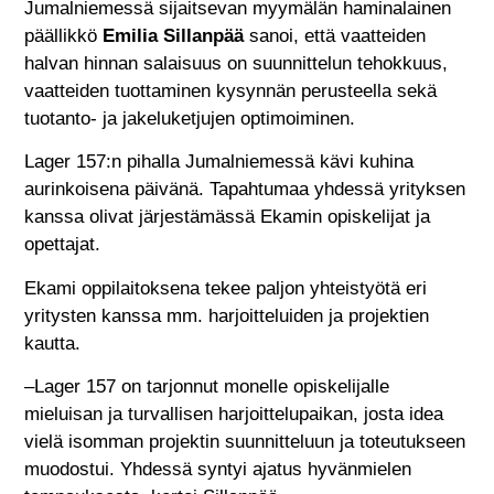
Jumalniemessä sijaitsevan myymälän haminalainen
päällikkö
Emilia Sillanpää
sanoi, että vaatteiden
halvan hinnan salaisuus on suunnittelun tehokkuus,
vaatteiden tuottaminen kysynnän perusteella sekä
tuotanto- ja jakeluketjujen optimoiminen.
Lager 157:n pihalla Jumalniemessä kävi kuhina
aurinkoisena päivänä. Tapahtumaa yhdessä yrityksen
kanssa olivat järjestämässä Ekamin opiskelijat ja
opettajat.
Ekami oppilaitoksena tekee paljon yhteistyötä eri
yritysten kanssa mm. harjoitteluiden ja projektien
kautta.
–Lager 157 on tarjonnut monelle opiskelijalle
mieluisan ja turvallisen harjoittelupaikan, josta idea
vielä isomman projektin suunnitteluun ja toteutukseen
muodostui. Yhdessä syntyi ajatus hyvänmielen