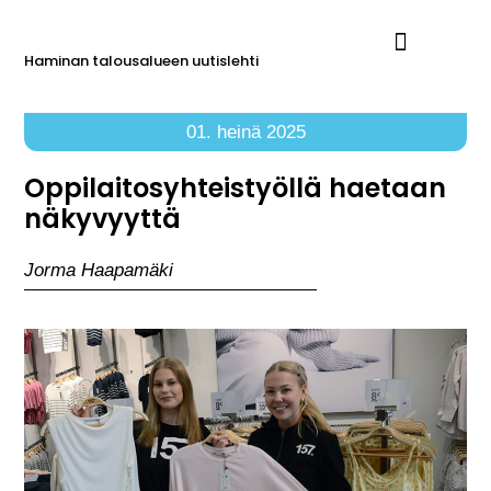
Haminan talousalueen uutislehti
Ilmoita Reimarissa
01. heinä 2025
Oppilaitosyhteistyöllä haetaan
näkyvyyttä
Jorma Haapamäki