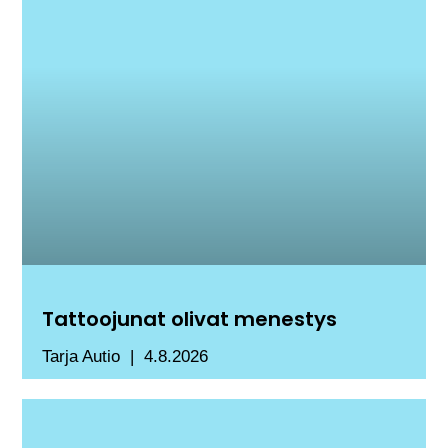
Tattoojunat olivat menestys
Tarja Autio
4.8.2026