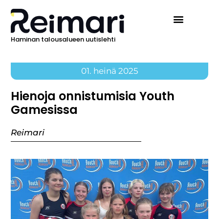
Haminan talousalueen uutislehti
01. heinä 2025
Hienoja onnistumisia Youth
Gamesissa
Reimari