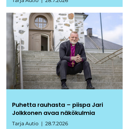
Tarja Autio
28.7.2026
Puhetta rauhasta – piispa Jari
Jolkkonen avaa näkökulmia
Tarja Autio
28.7.2026