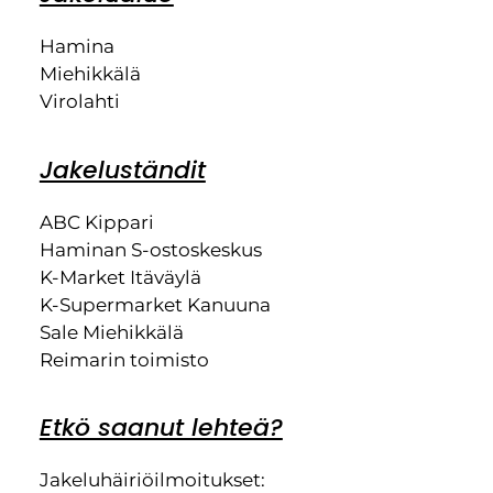
Hamina
Miehikkälä
Virolahti
Jakeluständit
ABC Kippari
Haminan S-ostoskeskus
K-Market Itäväylä
K-Supermarket Kanuuna
Sale Miehikkälä
Reimarin toimisto
Etkö saanut lehteä?
Jakeluhäiriöilmoitukset: