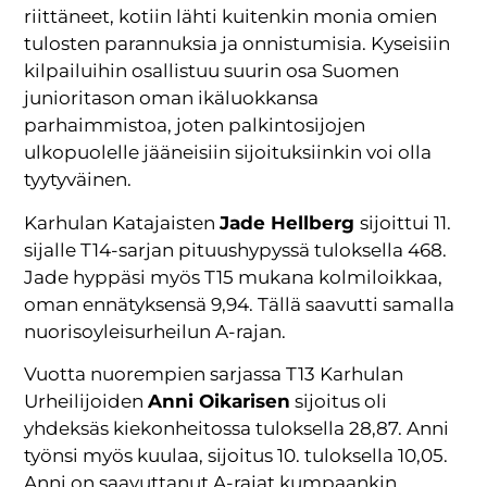
riittäneet, kotiin lähti kuitenkin monia omien
tulosten parannuksia ja onnistumisia. Kyseisiin
kilpailuihin osallistuu suurin osa Suomen
junioritason oman ikäluokkansa
parhaimmistoa, joten palkintosijojen
ulkopuolelle jääneisiin sijoituksiinkin voi olla
tyytyväinen.
Karhulan Katajaisten
Jade Hellberg
sijoittui 11.
sijalle T14-sarjan pituushypyssä tuloksella 468.
Jade hyppäsi myös T15 mukana kolmiloikkaa,
oman ennätyksensä 9,94. Tällä saavutti samalla
nuorisoyleisurheilun A-rajan.
Vuotta nuorempien sarjassa T13 Karhulan
Urheilijoiden
Anni Oikarisen
sijoitus oli
yhdeksäs kiekonheitossa tuloksella 28,87. Anni
työnsi myös kuulaa, sijoitus 10. tuloksella 10,05.
Anni on saavuttanut A-rajat kumpaankin