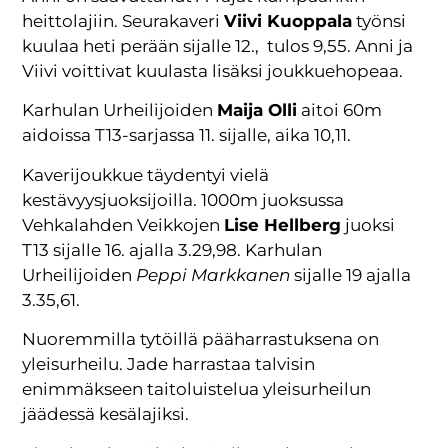
heittolajiin. Seurakaveri
Viivi Kuoppala
työnsi
kuulaa heti perään sijalle 12., tulos 9,55. Anni ja
Viivi voittivat kuulasta lisäksi joukkuehopeaa.
Karhulan Urheilijoiden
Maija Olli
aitoi 60m
aidoissa T13-sarjassa 11. sijalle, aika 10,11.
Kaverijoukkue täydentyi vielä
kestävyysjuoksijoilla. 1000m juoksussa
Vehkalahden Veikkojen
Lise Hellberg
juoksi
T13 sijalle 16. ajalla 3.29,98. Karhulan
Urheilijoiden
Peppi Markkanen
sijalle 19 ajalla
3.35,61.
Nuoremmilla tytöillä pääharrastuksena on
yleisurheilu. Jade harrastaa talvisin
enimmäkseen taitoluistelua yleisurheilun
jäädessä kesälajiksi.