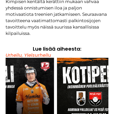
Kimpisen kentältä kerättiin mukaan vahvaa
yhdessä onnistumisen iloa ja paljon
motivaatiota treenien jatkamiseen. Seuraavana
tavoitteena vaatimattomasti palkintosijojen
tavoittelu myös näissä suurissa kansallisissa
kilpailuissa.
Lue lisää aiheesta:
Urheilu
,
Yleisurheilu