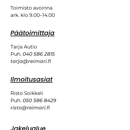
Toimisto avoinna
ark. klo 9.00–14.00
Päätoimittaja
Tarja Autio
Puh.
040 586 2815
tarja@reimari.fi
Ilmoitusasiat
Risto Soikkeli
Puh.
050 586 8429
risto@reimari.fi
Jakelualue