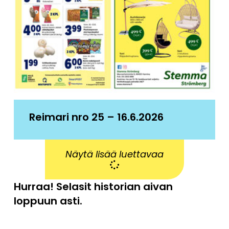
Reimari nro 25 – 16.6.2026
Näytä lisää luettavaa
Hurraa! Selasit historian aivan
loppuun asti.