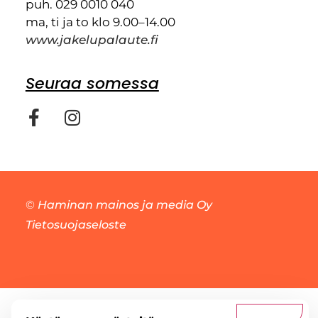
puh. 029 0010 040
ma, ti ja to klo 9.00–14.00
www.jakelupalaute.fi
Seuraa somessa
©
Haminan mainos ja media Oy
Tietosuojaseloste