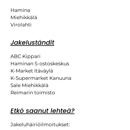
Hamina
Miehikkälä
Virolahti
Jakeluständit
ABC Kippari
Haminan S-ostoskeskus
K-Market Itäväylä
K-Supermarket Kanuuna
Sale Miehikkälä
Reimarin toimisto
Etkö saanut lehteä?
Jakeluhäiriöilmoitukset: