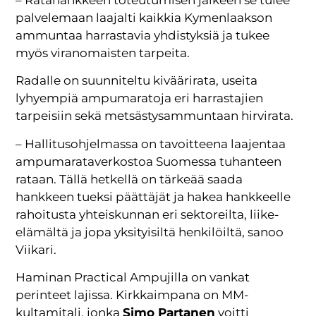
– Ratahankkeen toteutumisen jälkeen se tulee
palvelemaan laajalti kaikkia Kymenlaakson
ammuntaa harrastavia yhdistyksiä ja tukee
myös viranomaisten tarpeita.
Radalle on suunniteltu kiväärirata, useita
lyhyempiä ampumaratoja eri harrastajien
tarpeisiin sekä metsästysammuntaan hirvirata.
– Hallitusohjelmassa on tavoitteena laajentaa
ampumarataverkostoa Suomessa tuhanteen
rataan. Tällä hetkellä on tärkeää saada
hankkeen tueksi päättäjät ja hakea hankkeelle
rahoitusta yhteiskunnan eri sektoreilta, liike-
elämältä ja jopa yksityisiltä henkilöiltä, sanoo
Viikari.
Haminan Practical Ampujilla on vankat
perinteet lajissa. Kirkkaimpana on MM-
kultamitali, jonka
Simo Partanen
voitti