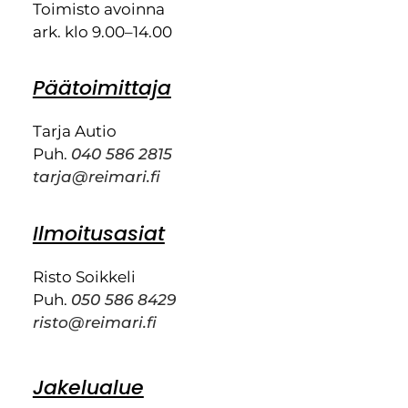
Toimisto avoinna
ark. klo 9.00–14.00
Päätoimittaja
Tarja Autio
Puh.
040 586 2815
tarja@reimari.fi
Ilmoitusasiat
Risto Soikkeli
Puh.
050 586 8429
risto@reimari.fi
Jakelualue