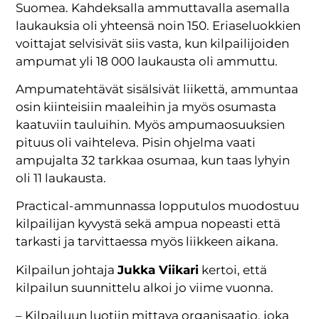
Suomea. Kahdeksalla ammuttavalla asemalla
laukauksia oli yhteensä noin 150. Eriaseluokkien
voittajat selvisivät siis vasta, kun kilpailijoiden
ampumat yli 18 000 laukausta oli ammuttu.
Ampumatehtävät sisälsivät liikettä, ammuntaa
osin kiinteisiin maaleihin ja myös osumasta
kaatuviin tauluihin. Myös ampumaosuuksien
pituus oli vaihteleva. Pisin ohjelma vaati
ampujalta 32 tarkkaa osumaa, kun taas lyhyin
oli 11 laukausta.
Practical-ammunnassa lopputulos muodostuu
kilpailijan kyvystä sekä ampua nopeasti että
tarkasti ja tarvittaessa myös liikkeen aikana.
Kilpailun johtaja
Jukka Viikari
kertoi, että
kilpailun suunnittelu alkoi jo viime vuonna.
– Kilpailuun luotiin mittava organisaatio, joka