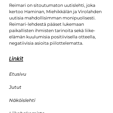
Reimari on sitoutumaton uutislehti, joka
kertoo Haminan, Miehikkälän ja Virolahden
uutisia mahdollisimman monipuolisesti.
Reimari-lehdestä pääset lukemaan
paikallisten ihmisten tarinoita sekä liike-
elämän kuulumisia positiivisella otteella,
negatiivisia asioita piilottelematta.
Linkit
Etusivu
Jutut
Näköislehti