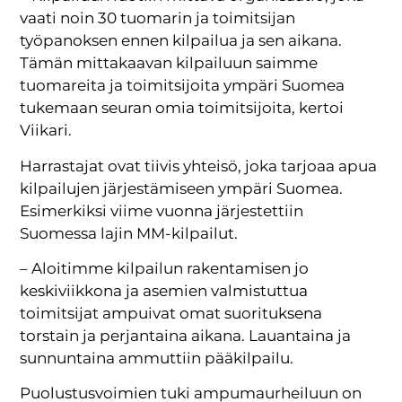
vaati noin 30 tuomarin ja toimitsijan
työpanoksen ennen kilpailua ja sen aikana.
Tämän mittakaavan kilpailuun saimme
tuomareita ja toimitsijoita ympäri Suomea
tukemaan seuran omia toimitsijoita, kertoi
Viikari.
Harrastajat ovat tiivis yhteisö, joka tarjoaa apua
kilpailujen järjestämiseen ympäri Suomea.
Esimerkiksi viime vuonna järjestettiin
Suomessa lajin MM-kilpailut.
– Aloitimme kilpailun rakentamisen jo
keskiviikkona ja asemien valmistuttua
toimitsijat ampuivat omat suorituksena
torstain ja perjantaina aikana. Lauantaina ja
sunnuntaina ammuttiin pääkilpailu.
Puolustusvoimien tuki ampumaurheiluun on