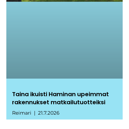
Taina ikuisti Haminan upeimmat
rakennukset matkailutuotteiksi
Reimari
21.7.2026