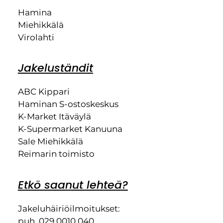
Hamina
Miehikkälä
Virolahti
Jakeluständit
ABC Kippari
Haminan S-ostoskeskus
K-Market Itäväylä
K-Supermarket Kanuuna
Sale Miehikkälä
Reimarin toimisto
Etkö saanut lehteä?
Jakeluhäiriöilmoitukset:
puh. 029 0010 040