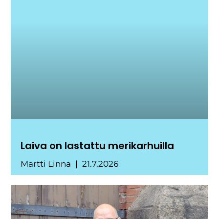
Laiva on lastattu merikarhuilla
Martti Linna
21.7.2026