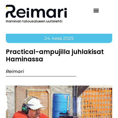
Haminan talousalueen uutislehti
Ilmoita Reimarissa
24. kesä 2025
Practical-ampujilla juhlakisat
Haminassa
Reimari