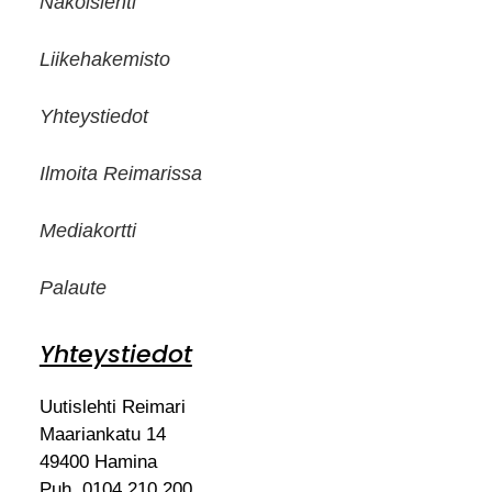
Näköislehti
Liikehakemisto
Yhteystiedot
Ilmoita Reimarissa
Mediakortti
Palaute
Yhteystiedot
Uutislehti Reimari
Maariankatu 14
49400 Hamina
Puh. 0104 210 200