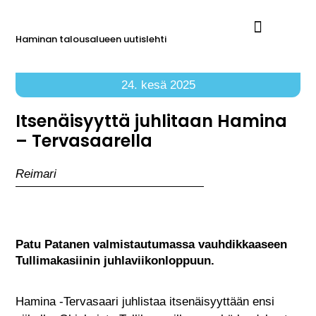
Haminan talousalueen uutislehti
Ilmoita Reimarissa
24. kesä 2025
Itsenäisyyttä juhlitaan Hamina
– Tervasaarella
Reimari
Patu Patanen valmistautumassa vauhdikkaaseen
Tullimakasiinin juhlaviikonloppuun.
Hamina -Tervasaari juhlistaa itsenäisyyttään ensi