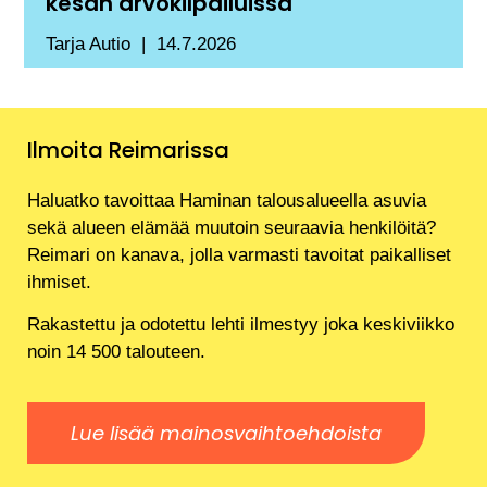
kesän arvokilpailuissa
Tarja Autio
14.7.2026
Ilmoita Reimarissa
Haluatko tavoittaa Haminan talousalueella asuvia
sekä alueen elämää muutoin seuraavia henkilöitä?
Reimari on kanava, jolla varmasti tavoitat paikalliset
ihmiset.
Rakastettu ja odotettu lehti ilmestyy joka keskiviikko
noin 14 500 talouteen.
Lue lisää mainosvaihtoehdoista