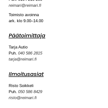
reimari@reimari.fi
Toimisto avoinna
ark. klo 9.00–14.00
Päätoimittaja
Tarja Autio
Puh.
040 586 2815
tarja@reimari.fi
Ilmoitusasiat
Risto Soikkeli
Puh.
050 586 8429
risto@reimari.fi