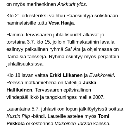
on myös merihenkinen
Ankkurit ylös
.
Klo 21 orkesterıksi vaihtuu Pääesiintyjä solistinaan
haminalaisille tuttu
Vesa Haaja
.
Hamina-Tervasaaren juhlallisuudet alkavat jo
torstaina 3.7. klo 15, jolloin Tullimakasiinin lavalla
esiintyy paikallinen ryhmä
Sal Àta
ja ohjelmassa on
itämaisia tansseja. Ryhmä esiintyy myös perjantain
juhlallisuuksissa.
Klo 18 lavan valtaa
Erkki Liikanen
ja
Evakkoreki
.
Reessä matkamiehenä on taiteilija
Jukka
Hallikainen
, Tervasaaren epävirallinen
viihdepäällikkö ja tangokuningas mallia 2007.
Lauantaina 5.7. juhlaviikon lopun jälkilöylyissä soittaa
Kustin Piip
-bändi. Lauteille astelee myös
Tomi
Pekkola
orkesterinsa
Valkoinen Tarzan
kanssa.