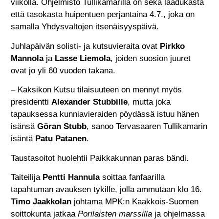
viikolla. Ohjelmisto Tullikamarilla on sekä laadukasta
että tasokasta huipentuen perjantaina 4.7., joka on
samalla Yhdysvaltojen itsenäisyyspäivä.
Juhlapäivän solisti- ja kutsuvieraita ovat
Pirkko
Mannola
ja
Lasse Liemola
, joiden suosion juuret
ovat jo yli 60 vuoden takana.
– Kaksikon Kutsu tilaisuuteen on mennyt myös
presidentti
Alexander Stubbille
, mutta joka
tapauksessa kunniavieraiden pöydässä istuu hänen
isänsä
Göran Stubb
, sanoo Tervasaaren Tullikamarin
isäntä
Patu Patanen
.
Taustasoitot huolehtii Paikkakunnan paras bändi.
Taiteilija
Pentti Hannula
soittaa fanfaarilla
tapahtuman avauksen tykille, jolla ammutaan klo 16.
Timo Jaakkolan
johtama MPK:n Kaakkois-Suomen
soittokunta jatkaa
Porilaisten marssilla
ja ohjelmassa