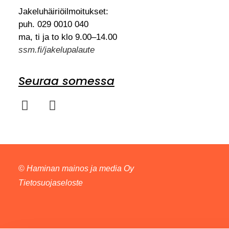
Jakeluhäiriöilmoitukset:
puh. 029 0010 040
ma, ti ja to klo 9.00–14.00
ssm.fi/jakelupalaute
Seuraa somessa
©
Haminan mainos ja media Oy
Tietosuojaseloste