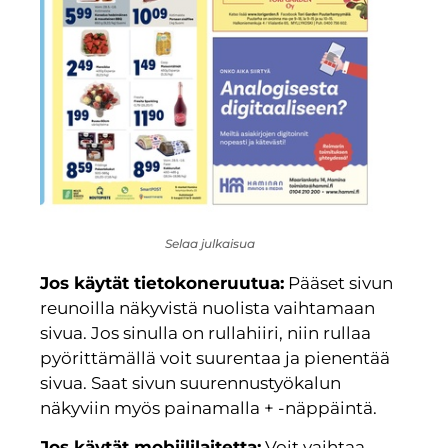
Selaa julkaisua
Jos käytät tietokoneruutua:
Pääset sivun
reunoilla näkyvistä nuolista vaihtamaan
sivua. Jos sinulla on rullahiiri, niin rullaa
pyörittämällä voit suurentaa ja pienentää
sivua. Saat sivun suurennustyökalun
näkyviin myös painamalla + -näppäintä.
Jos käytät mobiililaitetta:
Voit vaihtaa