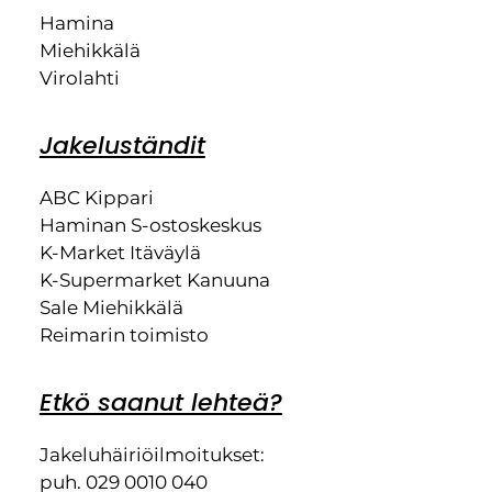
Hamina
Miehikkälä
Virolahti
Jakeluständit
ABC Kippari
Haminan S-ostoskeskus
K-Market Itäväylä
K-Supermarket Kanuuna
Sale Miehikkälä
Reimarin toimisto
Etkö saanut lehteä?
Jakeluhäiriöilmoitukset:
puh. 029 0010 040