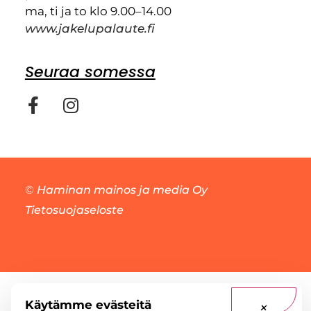
ma, ti ja to klo 9.00–14.00
www.jakelupalaute.fi
Seuraa somessa
©
Haminan mainos ja media Oy
Tietosuojaseloste
Käytämme evästeitä
×