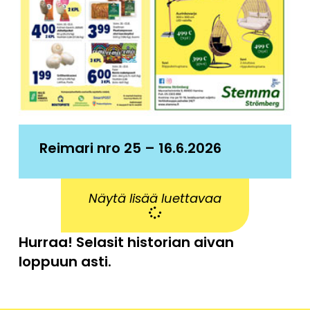
Reimari nro 25 – 16.6.2026
Näytä lisää luettavaa
Hurraa! Selasit historian aivan
loppuun asti.