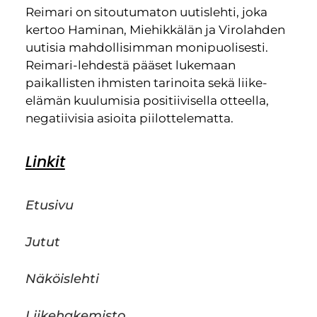
Reimari on sitoutumaton uutislehti, joka
kertoo Haminan, Miehikkälän ja Virolahden
uutisia mahdollisimman monipuolisesti.
Reimari-lehdestä pääset lukemaan
paikallisten ihmisten tarinoita sekä liike-
elämän kuulumisia positiivisella otteella,
negatiivisia asioita piilottelematta.
Linkit
Etusivu
Jutut
Näköislehti
Liikehakemisto