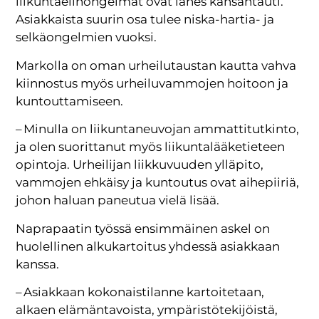
liikuntaelinongelmat ovat lähes kansantauti.
Asiakkaista suurin osa tulee niska-hartia- ja
selkäongelmien vuoksi.
Markolla on oman urheilutaustan kautta vahva
kiinnostus myös urheiluvammojen hoitoon ja
kuntouttamiseen.
– Minulla on liikuntaneuvojan ammattitutkinto,
ja olen suorittanut myös liikuntalääketieteen
opintoja. Urheilijan liikkuvuuden ylläpito,
vammojen ehkäisy ja kuntoutus ovat aihepiiriä,
johon haluan paneutua vielä lisää.
Naprapaatin työssä ensimmäinen askel on
huolellinen alkukartoitus yhdessä asiakkaan
kanssa.
– Asiakkaan kokonaistilanne kartoitetaan,
alkaen elämäntavoista, ympäristötekijöistä,