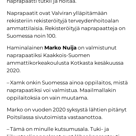
naprapaatti tutkii ja hoitaa.
Naprapaatit ovat Valviran ylläpitämään
rekisteriin rekisteröityjä terveydenhoitoalan
ammattilaisia. Rekisteröityjä naprapaatteja on
Suomessa noin 100.
Haminalainen
Marko Nuija
on valmistunut
naprapaatiksi Kaakkois-Suomen
ammattikorkeakoulusta Kotkasta kesäkuussa
2020.
– Xamk onkin Suomessa ainoa oppilaitos, mistä
naprapaatiksi voi valmistua. Maailmallakin
oppilaitoksia on vain muutama.
Marko on vuoden 2020 syksystä lähtien pitänyt
Poitsilassa sivutoimista vastaanottoa.
– Tämä on minulle kutsumusala. Tuki- ja