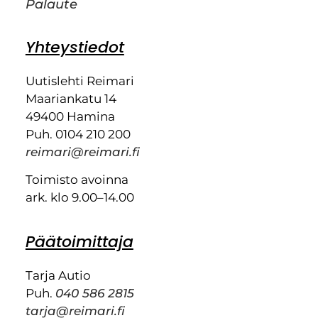
Palaute
Yhteystiedot
Uutislehti Reimari
Maariankatu 14
49400 Hamina
Puh. 0104 210 200
reimari@reimari.fi
Toimisto avoinna
ark. klo 9.00–14.00
Päätoimittaja
Tarja Autio
Puh.
040 586 2815
tarja@reimari.fi