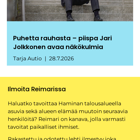
Puhetta rauhasta – piispa Jari
Jolkkonen avaa näkökulmia
Tarja Autio
28.7.2026
Ilmoita Reimarissa
Haluatko tavoittaa Haminan talousalueella
asuvia sekä alueen elämää muutoin seuraavia
henkilöitä? Reimari on kanava, jolla varmasti
tavoitat paikalliset ihmiset.
Rakastettu ja odotettu lehti ilmestyy joka