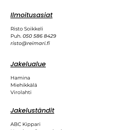
Ilmoitusasiat
Risto Soikkeli
Puh.
050 586 8429
risto@reimari.fi
Jakelualue
Hamina
Miehikkälä
Virolahti
Jakeluständit
ABC Kippari