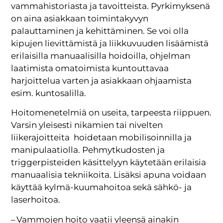
vammahistoriasta ja tavoitteista. Pyrkimyksenä
on aina asiakkaan toimintakyvyn
palauttaminen ja kehittäminen. Se voi olla
kipujen lievittämistä ja liikkuvuuden lisäämistä
erilaisilla manuaalisilla hoidoilla, ohjelman
laatimista omatoimista kuntouttavaa
harjoittelua varten ja asiakkaan ohjaamista
esim. kuntosalilla.
Hoitomenetelmiä on useita, tarpeesta riippuen.
Varsin yleisesti nikamien tai nivelten
liikerajoitteita hoidetaan mobilisoinnilla ja
manipulaatiolla. Pehmytkudosten ja
triggerpisteiden käsittelyyn käytetään erilaisia
manuaalisia tekniikoita. Lisäksi apuna voidaan
käyttää kylmä-kuumahoitoa sekä sähkö- ja
laserhoitoa.
– Vammojen hoito vaatii yleensä ainakin