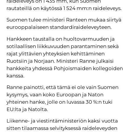
raideleveys on 1 435 mm, kun Suomen
rautateillä on käytössä 1 524 mm:n raideleveys.
Suomen tulee ministeri Ranteen mukaa siirtyä
eurooppalaiseen standardiraideleveyteen.
Hankkeen taustalla on huoltovarmuuden ja
sotilaallisen liikkuvuuden parantaminen sekä
rajat ylittävien yhteyksien kehittäminen
Ruotsiin ja Norjaan. Ministeri Ranne julkaisi
hankkeita yhdessä Pohjoismaiden kollegoiden
kanssa.
Ranne painotti, että tämä ei ole vain Suomen
kysymys, vaan koko Euroopan ja Naton
yhteinen hanke, jolle on luvassa 30 %:n tuki
EU:lta ja Natolta.
Liikenne- ja viestintäministeriön kaksi vuotta
sitten tilaamassa selvityksessä raideleveyden