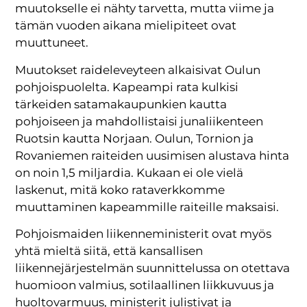
muutokselle ei nähty tarvetta, mutta viime ja
tämän vuoden aikana mielipiteet ovat
muuttuneet.
Muutokset raideleveyteen alkaisivat Oulun
pohjoispuolelta. Kapeampi rata kulkisi
tärkeiden satamakaupunkien kautta
pohjoiseen ja mahdollistaisi junaliikenteen
Ruotsin kautta Norjaan. Oulun, Tornion ja
Rovaniemen raiteiden uusimisen alustava hinta
on noin 1,5 miljardia. Kukaan ei ole vielä
laskenut, mitä koko rataverkkomme
muuttaminen kapeammille raiteille maksaisi.
Pohjoismaiden liikenneministerit ovat myös
yhtä mieltä siitä, että kansallisen
liikennejärjestelmän suunnittelussa on otettava
huomioon valmius, sotilaallinen liikkuvuus ja
huoltovarmuus, ministerit julistivat ja