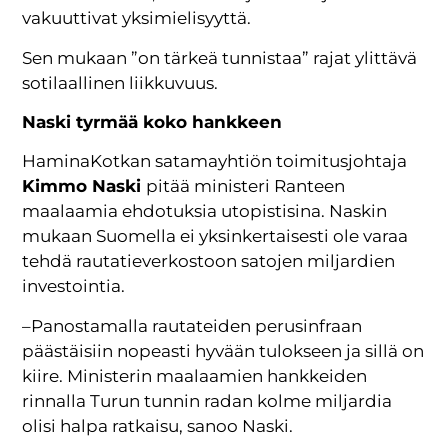
vakuuttivat yksimielisyyttä.
Sen mukaan ”on tärkeä tunnistaa” rajat ylittävä
sotilaallinen liikkuvuus.
Naski tyrmää koko hankkeen
HaminaKotkan satamayhtiön toimitusjohtaja
Kimmo Naski
pitää ministeri Ranteen
maalaamia ehdotuksia utopistisina. Naskin
mukaan Suomella ei yksinkertaisesti ole varaa
tehdä rautatieverkostoon satojen miljardien
investointia.
–Panostamalla rautateiden perusinfraan
päästäisiin nopeasti hyvään tulokseen ja sillä on
kiire. Ministerin maalaamien hankkeiden
rinnalla Turun tunnin radan kolme miljardia
olisi halpa ratkaisu, sanoo Naski.