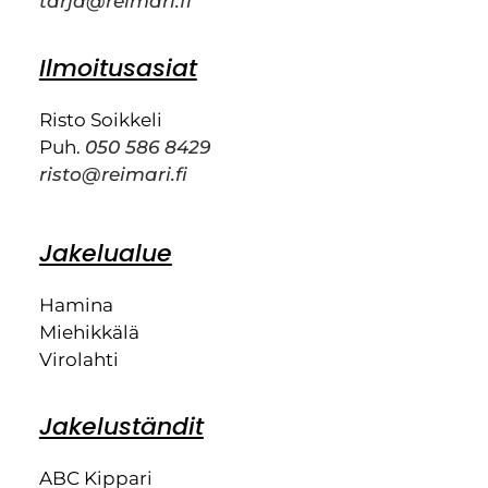
tarja@reimari.fi
Ilmoitusasiat
Risto Soikkeli
Puh.
050 586 8429
risto@reimari.fi
Jakelualue
Hamina
Miehikkälä
Virolahti
Jakeluständit
ABC Kippari