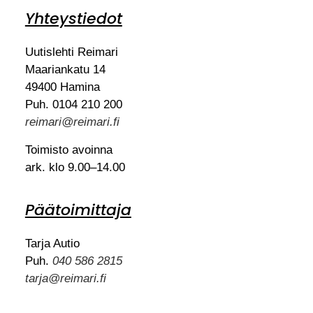
Yhteystiedot
Uutislehti Reimari
Maariankatu 14
49400 Hamina
Puh. 0104 210 200
reimari@reimari.fi
Toimisto avoinna
ark. klo 9.00–14.00
Päätoimittaja
Tarja Autio
Puh.
040 586 2815
tarja@reimari.fi