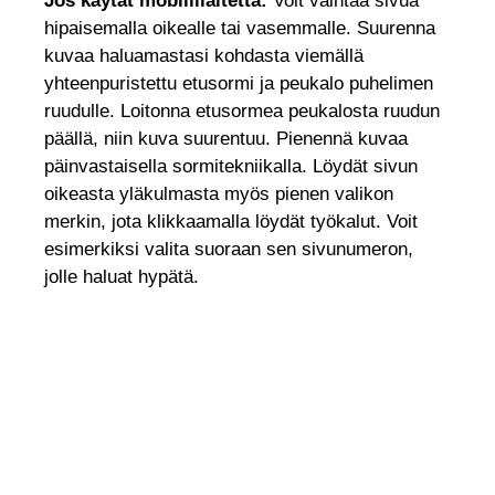
Jos käytät mobiililaitetta:
Voit vaihtaa sivua
hipaisemalla oikealle tai vasemmalle. Suurenna
kuvaa haluamastasi kohdasta viemällä
yhteenpuristettu etusormi ja peukalo puhelimen
ruudulle. Loitonna etusormea peukalosta ruudun
päällä, niin kuva suurentuu. Pienennä kuvaa
päinvastaisella sormitekniikalla. Löydät sivun
oikeasta yläkulmasta myös pienen valikon
merkin, jota klikkaamalla löydät työkalut. Voit
esimerkiksi valita suoraan sen sivunumeron,
jolle haluat hypätä.