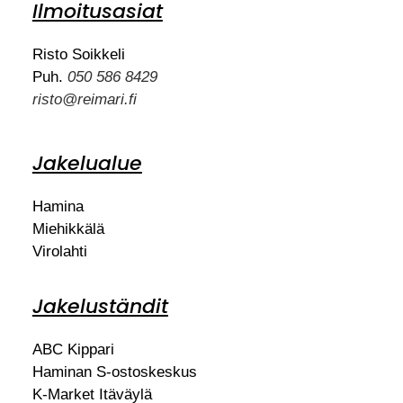
Ilmoitusasiat
Risto Soikkeli
Puh.
050 586 8429
risto@reimari.fi
Jakelualue
Hamina
Miehikkälä
Virolahti
Jakeluständit
ABC Kippari
Haminan S-ostoskeskus
K-Market Itäväylä