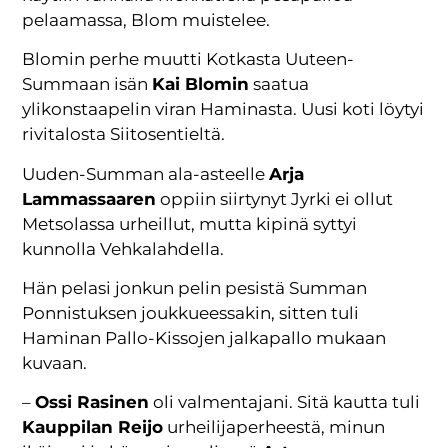
pelaamassa, Blom muistelee.
Blomin perhe muutti Kotkasta Uuteen-
Summaan isän
Kai Blomin
saatua
ylikonstaapelin viran Haminasta. Uusi koti löytyi
rivitalosta Siitosentieltä.
Uuden-Summan ala-asteelle
Arja
Lammassaaren
oppiin siirtynyt Jyrki ei ollut
Metsolassa urheillut, mutta kipinä syttyi
kunnolla Vehkalahdella.
Hän pelasi jonkun pelin pesistä Summan
Ponnistuksen joukkueessakin, sitten tuli
Haminan Pallo-Kissojen jalkapallo mukaan
kuvaan.
–
Ossi Rasinen
oli valmentajani. Sitä kautta tuli
Kauppilan Reijo
urheilijaperheestä, minun