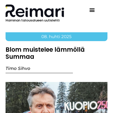
Haminan talousalueen uutislehti
08. huhti 2025
Blom muistelee lämmöllä
Summaa
Timo Sihvo