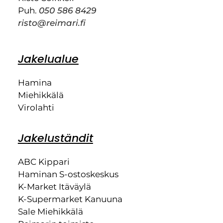
Puh.
050 586 8429
risto@reimari.fi
Jakelualue
Hamina
Miehikkälä
Virolahti
Jakeluständit
ABC Kippari
Haminan S-ostoskeskus
K-Market Itäväylä
K-Supermarket Kanuuna
Sale Miehikkälä