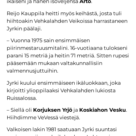
ikäiseni ja hänen isoveljensä
Arto
.
Reijo Kauppila heitti myös keihästä, josta tuli
hiihtoakin Vehkalahden Veikoissa harrastaneen
Jyrkin päälaji.
– Vuonna 1975 sain ensimmäisen
piirinmestaruusmitalini. 16-vuotiaana tulokseni
parani 15 metriä ja heitin 71 metriä. Sitten rupesi
pääsemään mukaan valtakunnallisiin
valmennusjuttuihin.
Jyrki kuului ensimmäiseen ikäluokkaan, joka
kirjoitti ylioppilaaksi Vehkalahden lukiosta
Ruissalossa.
– Siellä oli
Korjuksen Yrjö
ja
Koskiahon Vesku
.
Hiihdimme VeVessä viestejä.
Valkoisen lakin 1981 saatuaan Jyrki suuntasi