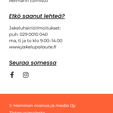
Reimarin toimisto
Etkö saanut lehteä?
Jakeluhäiriöilmoitukset:
puh. 029 0010 040
ma, ti ja to klo 9.00–14.00
www.jakelupalaute.fi
Seuraa somessa
©
Haminan mainos ja media Oy
Tietosuojaseloste