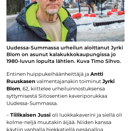
Uudessa-Summassa urheilun aloittanut Jyrki
Blom on asunut kalakukkokaupungissa jo
1980-luvun lopulta lähtien. Kuva Timo Sihvo.
Entinen huippukeihäänheittäjä ja
Antti
Ruuskasen
valmentajanakin toiminut
Jyrki
Blom
, 62, kiittelee urheiluinnostuksensa
syttymisestä Siitosentien kaveriporukkaa
Uudessa-Summassa.
–
Tiilikaisen Jussi
oli luokkakaverini ja siellä oli
kolme-neljä muutakin äijää. Niiden kanssa
käytiin vanhalla hiekkatiellä pesäpalloa