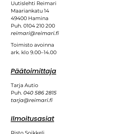
Uutislehti Reimari
Maariankatu 14
49400 Hamina
Puh. 0104 210 200
reimari@reimari.fi
Toimisto avoinna
ark. klo 9.00–14.00
Päätoimittaja
Tarja Autio
Puh.
040 586 2815
tarja@reimari.fi
Ilmoitusasiat
Risto Soikkeli