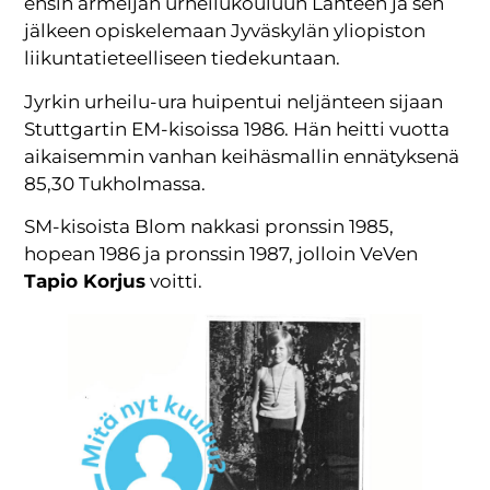
ensin armeijan urheilukouluun Lahteen ja sen
jälkeen opiskelemaan Jyväskylän yliopiston
liikuntatieteelliseen tiedekuntaan.
Jyrkin urheilu-ura huipentui neljänteen sijaan
Stuttgartin EM-kisoissa 1986. Hän heitti vuotta
aikaisemmin vanhan keihäsmallin ennätyksenä
85,30 Tukholmassa.
SM-kisoista Blom nakkasi pronssin 1985,
hopean 1986 ja pronssin 1987, jolloin VeVen
Tapio Korjus
voitti.