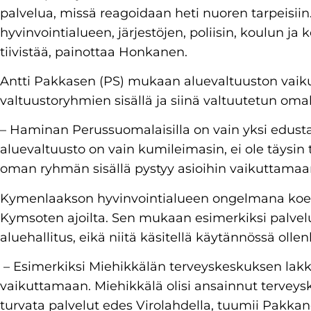
palvelua, missä reagoidaan heti nuoren tarpeisiin
hyvinvointialueen, järjestöjen, poliisin, koulun ja
tiivistää, painottaa Honkanen.
Antti Pakkasen (PS) mukaan aluevaltuuston vaik
valtuustoryhmien sisällä ja siinä valtuutetun omal
– Haminan Perussuomalaisilla on vain yksi edustaj
aluevaltuusto on vain kumileimasin, ei ole täysi
oman ryhmän sisällä pystyy asioihin vaikuttamaa
Kymenlaakson hyvinvointialueen ongelmana koeta
Kymsoten ajoilta. Sen mukaan esimerkiksi palvel
aluehallitus, eikä niitä käsitellä käytännössä oll
– Esimerkiksi Miehikkälän terveyskeskuksen lakk
vaikuttamaan. Miehikkälä olisi ansainnut tervey
turvata palvelut edes Virolahdella, tuumii Pakka