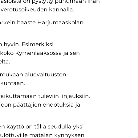
 asioista on pystytty puhumaan ihan
n verotusoikeuden kannalla.
ärkein haaste Harjumaaskolan
 hyvin. Esimerkiksi
 koko Kymenlaaksossa ja sen
lta.
 mukaan aluevaltuuston
akuntaan.
ikuttamaan tuleviin linjauksiin.
oon päättäjien ehdotuksia ja
 käyttö on tällä seudulla yksi
 ulottuville matalan kynnyksen