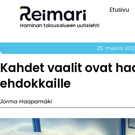
Etusivu
Haminan talousalueen uutislehti
25. maalis 202
Kahdet vaalit ovat h
ehdokkaille
Jorma Haapamäki