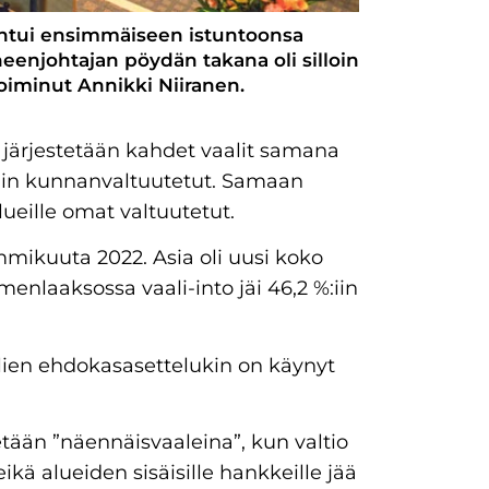
ntui ensimmäiseen istuntoonsa
heenjohtajan pöydän takana oli silloin
iminut Annikki Niiranen.
ärjestetään kahdet vaalit samana
untiin kunnanvaltuutetut. Samaan
lueille omat valtuutetut.
mmikuuta 2022. Asia oli uusi koko
menlaaksossa vaali-into jäi 46,2 %:iin
lien ehdokasasettelukin on käynyt
etään ”näennäisvaaleina”, kun valtio
ikä alueiden sisäisille hankkeille jää