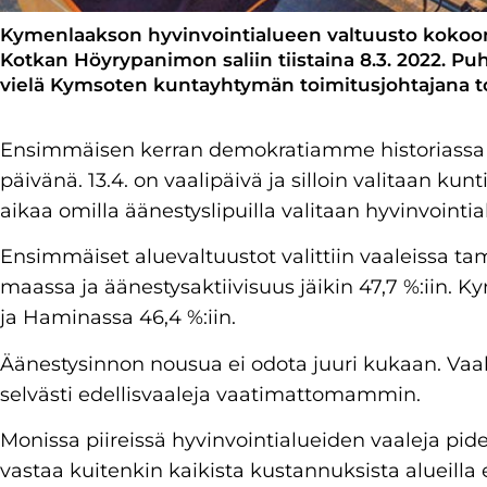
Kymenlaakson hyvinvointialueen valtuusto kokoo
Kotkan Höyrypanimon saliin tiistaina 8.3. 2022. Pu
vielä Kymsoten kuntayhtymän toimitusjohtajana to
Ensimmäisen kerran demokratiamme historiassa j
päivänä. 13.4. on vaalipäivä ja silloin valitaan k
aikaa omilla äänestyslipuilla valitaan hyvinvointia
Ensimmäiset aluevaltuustot valittiin vaaleissa ta
maassa ja äänestysaktiivisuus jäikin 47,7 %:iin. Ky
ja Haminassa 46,4 %:iin.
Äänestysinnon nousua ei odota juuri kukaan. Vaa
selvästi edellisvaaleja vaatimattomammin.
Monissa piireissä hyvinvointialueiden vaaleja pid
vastaa kuitenkin kaikista kustannuksista alueilla e