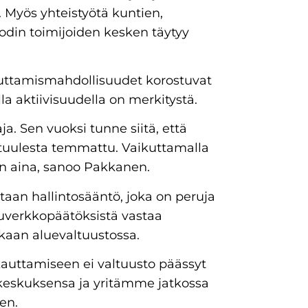
. Myös yhteistyötä kuntien,
 kodin toimijoiden kesken täytyy
uttamismahdollisuudet korostuvat
la aktiivisuudella on merkitystä.
a. Sen vuoksi tunne siitä, että
n tuulesta temmattu. Vaikuttamalla
n aina, sanoo Pakkanen.
an hallintosääntö, joka on peruja
uverkkopäätöksistä vastaa
enkaan aluevaltuustossa.
auttamiseen ei valtuusto päässyt
skeskuksensa ja yritämme jatkossa
nen.