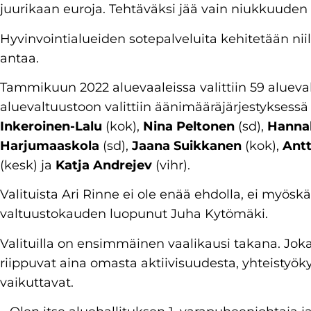
juurikaan euroja. Tehtäväksi jää vain niukkuuden p
Hyvinvointialueiden sotepalveluita kehitetään niill
antaa.
Tammikuun 2022 aluevaaleissa valittiin 59 aluev
aluevaltuustoon valittiin äänimääräjärjestyksess
Inkeroinen-Lalu
(kok),
Nina Peltonen
(sd),
Hanna
Harjumaaskola
(sd),
Jaana Suikkanen
(kok),
Ant
(kesk) ja
Katja Andrejev
(vihr).
Valituista Ari Rinne ei ole enää ehdolla, ei myös
valtuustokauden luopunut Juha Kytömäki.
Valituilla on ensimmäinen vaalikausi takana. Jo
riippuvat aina omasta aktiivisuudesta, yhteistyök
vaikuttavat.