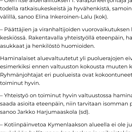
– Olen itse aluehallituksen 1. varapuheenjohtaja ja
todella ratkaisukeskeistä ja hyvähenkistä, samo
välillä, sanoo Elina Inkeroinen-Lalu (kok).
– Päättäjien ja viranhaltijoiden vuorovaikutuksen
keskiössä. Rakentavalla yhteistyöllä eteenpäin, ha
asukkaat ja henkilöstö huomioiden.
Haminalaiset aluevaltuutetut yli puoluerajojen e
esimerkiksi ennen valtuuston kokousta muuten k
Ryhmänjohtajat eri puolueista ovat kokoontuneet
toiminut hyvin.
– Yhteistyö on toiminut hyvin valtuustossa haminal
saada asioita eteenpäin, niin tarvitaan isomman p
sanoo Jarkko Harjumaaskola (sd).
– Kotiinpäinvetoa Kymenlaakson alueella ei ole juu