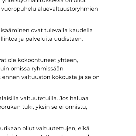
 yhteistyö hallituksessa on ollut
in vuoropuhelu aluevaltuustoryhmien
 lisääminen ovat tulevalla kaudella
llintoa ja palveluita uudistaen,
ivät ole kokoontuneet yhteen,
uin omissa ryhmissään.
 ennen valtuuston kokousta ja se on
aisilla valtuutetuilla. Jos haluaa
orukan tuki, yksin se ei onnistu,
rikaan ollut valtuutettujen, eikä