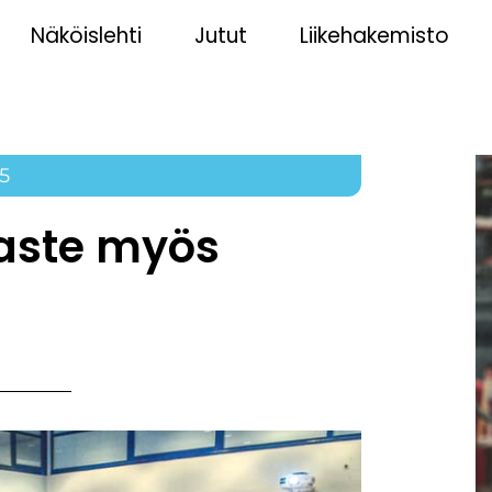
Näköislehti
Jutut
Liikehakemisto
5
aaste myös