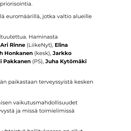
riorisointia.
ä euromäärillä, jotka valtio alueille
altuutettua. Haminasta
ä
Ari Rinne
(LiikeNyt),
Elina
h Honkanen
(kesk),
Jarkko
ti Pakkanen
(PS),
Juha Kytömäki
kään paikastaan terveyssyistä kesken
kaisen vaikutusmahdollisuudet
yvystä ja missä toimielimissä