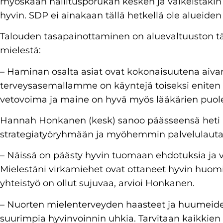
myöskään hallitusporukan kesken ja vaikeistakin
hyvin. SDP ei ainakaan tällä hetkellä ole alueide
Talouden tasapainottaminen on aluevaltuuston t
mielestä:
– Haminan osalta asiat ovat kokonaisuutena aivan
terveysasemallamme on käyntejä toiseksi eniten
vetovoima ja maine on hyvä myös lääkärien puole
Hannah Honkanen (kesk) sanoo päässeensä heti
strategiatyöryhmään ja myöhemmin palvelulaut
– Näissä on päästy hyvin tuomaan ehdotuksia ja va
Mielestäni virkamiehet ovat ottaneet hyvin huomi
yhteistyö on ollut sujuvaa, arvioi Honkanen.
– Nuorten mielenterveyden haasteet ja huumeiden
suurimpia hyvinvoinnin uhkia. Tarvitaan kaikkien