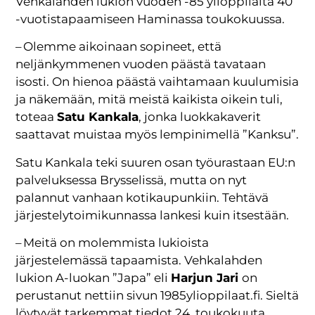
Vehkalahden lukion vuoden -85 ylioppilaita 40
-vuotistapaamiseen Haminassa toukokuussa.
– Olemme aikoinaan sopineet, että
neljänkymmenen vuoden päästä tavataan
isosti. On hienoa päästä vaihtamaan kuulumisia
ja näkemään, mitä meistä kaikista oikein tuli,
toteaa
Satu Kankala
, jonka luokkakaverit
saattavat muistaa myös lempinimellä ”Kanksu”.
Satu Kankala teki suuren osan työurastaan EU:n
palveluksessa Brysselissä, mutta on nyt
palannut vanhaan kotikaupunkiin. Tehtävä
järjestelytoimikunnassa lankesi kuin itsestään.
– Meitä on molemmista lukioista
järjestelemässä tapaamista. Vehkalahden
lukion A-luokan ”Japa” eli
Harjun Jari
on
perustanut nettiin sivun 1985ylioppilaat.fi. Sieltä
löytyvät tarkemmat tiedot 24. toukokuuta