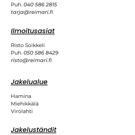
Puh.
040 586 2815
tarja@reimari.fi
Ilmoitusasiat
Risto Soikkeli
Puh.
050 586 8429
risto@reimari.fi
Jakelualue
Hamina
Miehikkälä
Virolahti
Jakeluständit