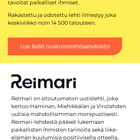
tavoitat paikalliset ihmiset.
Rakastettu ja odotettu lehti ilmestyy joka
keskiviikko noin 14 500 talouteen.
Lue lisää mainosvaihtoehdoista
Reimari on sitoutumaton uutislehti, joka
kertoo Haminan, Miehikkälän ja Virolahden
uutisia mahdollisimman monipuolisesti.
Reimari-lehdestä pääset lukemaan
paikallisten ihmisten tarinoita sekä liike-
elämän kuulumisia positiivisella otteella,