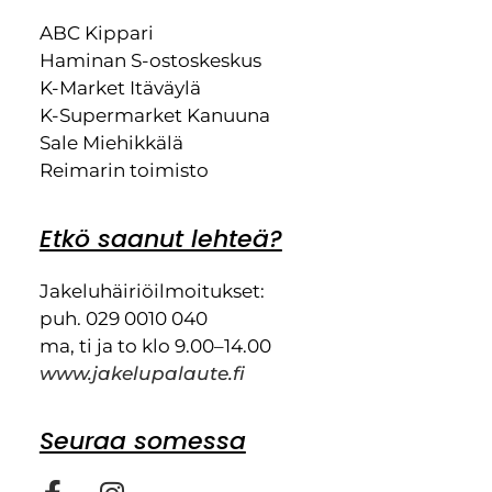
ABC Kippari
Haminan S-ostoskeskus
K-Market Itäväylä
K-Supermarket Kanuuna
Sale Miehikkälä
Reimarin toimisto
Etkö saanut lehteä?
Jakeluhäiriöilmoitukset:
puh. 029 0010 040
ma, ti ja to klo 9.00–14.00
www.jakelupalaute.fi
Seuraa somessa