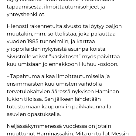
tapaamisesta, ilmoittautumisohjeet ja
yhteyshenkilöt.
Hienosti rakennetulta sivustolta löytyy paljon
muutakin, mm. soittolistaa, joka palauttaa
vuoden 1985 tunnelmiin, ja karttaa
ylioppilaiden nykyisistä asuinpaikoista.
Sivustolle voivat ”kasivitoset” myös päivittää
kuulumisiaan jo ennakkoon Huhuu -osioon.
– Tapahtuma alkaa ilmoittautumisella ja
ensimmäisten kuulumisten vaihdolla
tervetulokahvien ääressä nykyisen Haminan
lukion tiloissa. Sen jälkeen lähdetään
tutustumaan kaupunkiin paikkakunnalla
asuvien opastuksella.
Neljässäkymmenessä vuodessa on jotain
muuttunut Haminassakin. Mitä on tullut Messin