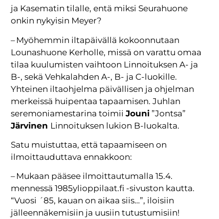
ja Kasematin tilalle, entä miksi Seurahuone
onkin nykyisin Meyer?
– Myöhemmin iltapäivällä kokoonnutaan
Lounashuone Kerholle, missä on varattu omaa
tilaa kuulumisten vaihtoon Linnoituksen A- ja
B-, sekä Vehkalahden A-, B- ja C-luokille.
Yhteinen iltaohjelma päivällisen ja ohjelman
merkeissä huipentaa tapaamisen. Juhlan
seremoniamestarina toimii
Jouni
”Jontsa”
Järvinen
Linnoituksen lukion B-luokalta.
Satu muistuttaa, että tapaamiseen on
ilmoittauduttava ennakkoon:
– Mukaan pääsee ilmoittautumalla 15.4.
mennessä 1985ylioppilaat.fi -sivuston kautta.
“Vuosi ´85, kauan on aikaa siis…”, iloisiin
jälleennäkemisiin ja uusiin tutustumisiin!