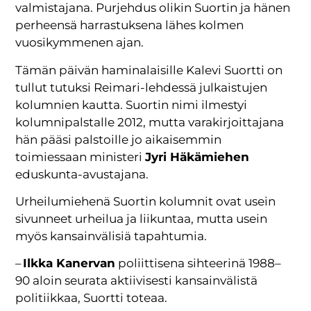
valmistajana. Purjehdus olikin Suortin ja hänen
perheensä harrastuksena lähes kolmen
vuosikymmenen ajan.
Tämän päivän haminalaisille Kalevi Suortti on
tullut tutuksi Reimari-lehdessä julkaistujen
kolumnien kautta. Suortin nimi ilmestyi
kolumnipalstalle 2012, mutta varakirjoittajana
hän pääsi palstoille jo aikaisemmin
toimiessaan ministeri
Jyri Häkämiehen
eduskunta-avustajana.
Urheilumiehenä Suortin kolumnit ovat usein
sivunneet urheilua ja liikuntaa, mutta usein
myös kansainvälisiä tapahtumia.
–
Ilkka Kanervan
poliittisena sihteerinä 1988–
90 aloin seurata aktiivisesti kansainvälistä
politiikkaa, Suortti toteaa.