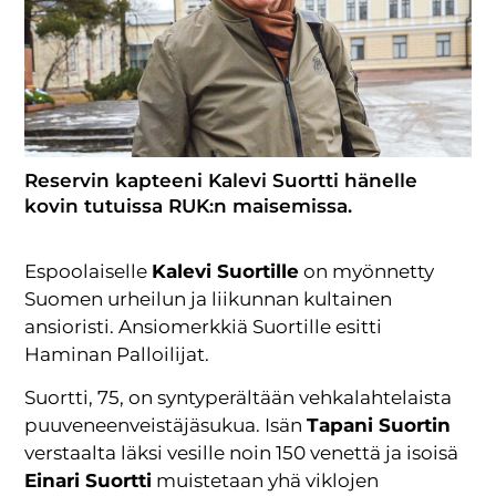
Reservin kapteeni Kalevi Suortti hänelle
kovin tutuissa RUK:n maisemissa.
Espoolaiselle
Kalevi Suortille
on myönnetty
Suomen urheilun ja liikunnan kultainen
ansioristi. Ansiomerkkiä Suortille esitti
Haminan Palloilijat.
Suortti, 75, on syntyperältään vehkalahtelaista
puuveneenveistäjäsukua. Isän
Tapani Suortin
verstaalta läksi vesille noin 150 venettä ja isoisä
Einari Suortti
muistetaan yhä viklojen