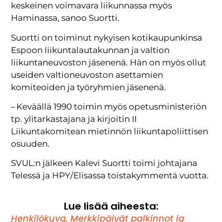
keskeinen voimavara liikunnassa myös
Haminassa, sanoo Suortti.
Suortti on toiminut nykyisen kotikaupunkinsa
Espoon liikuntalautakunnan ja valtion
liikuntaneuvoston jäsenenä. Hän on myös ollut
useiden valtioneuvoston asettamien
komiteoiden ja työryhmien jäsenenä.
– Keväällä 1990 toimin myös opetusministeriön
tp. ylitarkastajana ja kirjoitin II
Liikuntakomitean mietinnön liikuntapoliittisen
osuuden.
SVUL:n jälkeen Kalevi Suortti toimi johtajana
Telessä ja HPY/Elisassa toistakymmentä vuotta.
Lue lisää aiheesta:
Henkilökuva
,
Merkkipäivät palkinnot ja