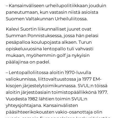
– Kansainväliseen urheilupolitiikkaan jouduin
paneutumaan, kun vastasin niistä asioista
Suomen Valtakunnan Urheiluliitossa.
Kalevi Suortin liikunnalliset juuret ovat
Summan Ponnistuksessa, jossa hän pelasi
pesäpalloa koulupojasta alkaen. Turun
opiskeluvuosina lentopallo tuli vahvasti
mukaan, myöhemmin golf ja nykyisin
päälajinsa on padel.
– Lentopalloliitossa aloitin 1970-luvulla
valiokunnissa, liittovaltuustossa ja 1977 EM-
kisojen järjestelytoimikunnassa. SVUL:n töissä
aloitin järjestöasiain toimistopäällikkönä 1977.
Vuodesta 1982 lähtien toimin SVUL:n
yhteysjohtajana. Kansainvälisten
pääsihteerikokousten vakio-osanottaja olin