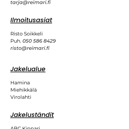
tarja@reimari.fi
Ilmoitusasiat
Risto Soikkeli
Puh.
050 586 8429
risto@reimari.fi
Jakelualue
Hamina
Miehikkälä
Virolahti
Jakeluständit
ABC Kippari