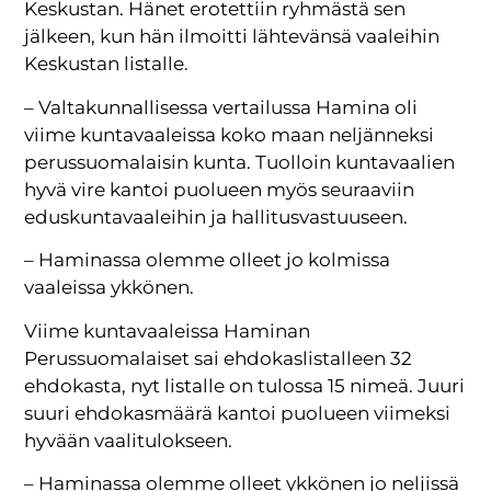
Keskustan. Hänet erotettiin ryhmästä sen
jälkeen, kun hän ilmoitti lähtevänsä vaaleihin
Keskustan listalle.
– Valtakunnallisessa vertailussa Hamina oli
viime kuntavaaleissa koko maan neljänneksi
perussuomalaisin kunta. Tuolloin kuntavaalien
hyvä vire kantoi puolueen myös seuraaviin
eduskuntavaaleihin ja hallitusvastuuseen.
– Haminassa olemme olleet jo kolmissa
vaaleissa ykkönen.
Viime kuntavaaleissa Haminan
Perussuomalaiset sai ehdokaslistalleen 32
ehdokasta, nyt listalle on tulossa 15 nimeä. Juuri
suuri ehdokasmäärä kantoi puolueen viimeksi
hyvään vaalitulokseen.
– Haminassa olemme olleet ykkönen jo neljissä