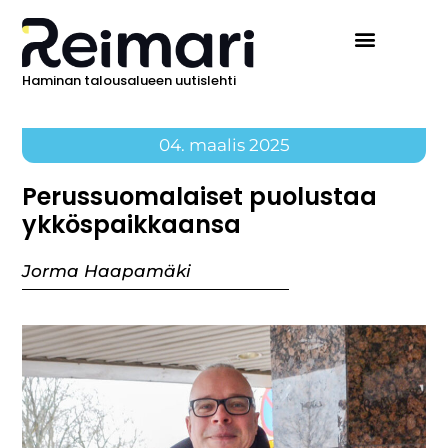
Haminan talousalueen uutislehti
04. maalis 2025
Perussuomalaiset puolustaa
ykköspaikkaansa
Jorma Haapamäki