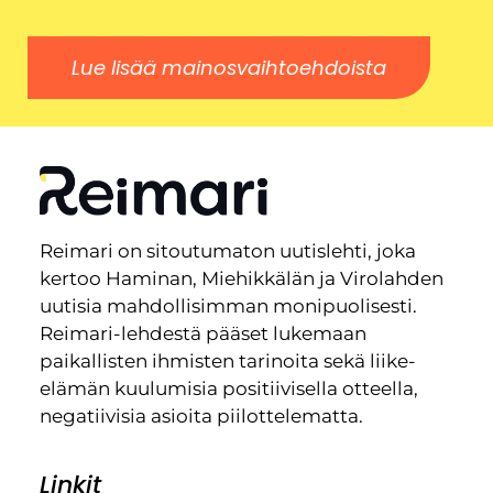
Lue lisää mainosvaihtoehdoista
Reimari on sitoutumaton uutislehti, joka
kertoo Haminan, Miehikkälän ja Virolahden
uutisia mahdollisimman monipuolisesti.
Reimari-lehdestä pääset lukemaan
paikallisten ihmisten tarinoita sekä liike-
elämän kuulumisia positiivisella otteella,
negatiivisia asioita piilottelematta.
Linkit