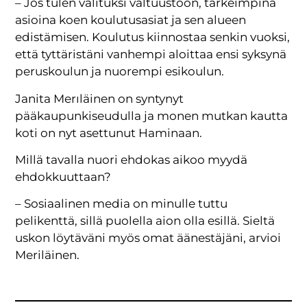
– Jos tulen valituksi valtuustoon, tärkeimpinä
asioina koen koulutusasiat ja sen alueen
edistämisen. Koulutus kiinnostaa senkin vuoksi,
että tyttäristäni vanhempi aloittaa ensi syksynä
peruskoulun ja nuorempi esikoulun.
Janita Merıläinen on syntynyt
pääkaupunkiseudulla ja monen mutkan kautta
koti on nyt asettunut Haminaan.
Millä tavalla nuori ehdokas aikoo myydä
ehdokkuuttaan?
– Sosiaalinen media on minulle tuttu
pelikenttä, sillä puolella aion olla esillä. Sieltä
uskon löytäväni myös omat äänestäjäni, arvioi
Meriläinen.