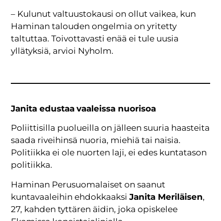
– Kulunut valtuustokausi on ollut vaikea, kun
Haminan talouden ongelmia on yritetty
taltuttaa. Toivottavasti enää ei tule uusia
yllätyksiä, arvioi Nyholm.
Janita edustaa
vaaleissa nuorisoa
Poliittisilla puolueilla on jälleen suuria haasteita
saada riveihinsä nuoria, miehiä tai naisia.
Politiikka ei ole nuorten laji, ei edes kuntatason
politiikka.
Haminan Perusuomalaiset on saanut
kuntavaaleihin ehdokkaaksi
Janita Meriläisen
,
27, kahden tyttären äidin, joka opiskelee