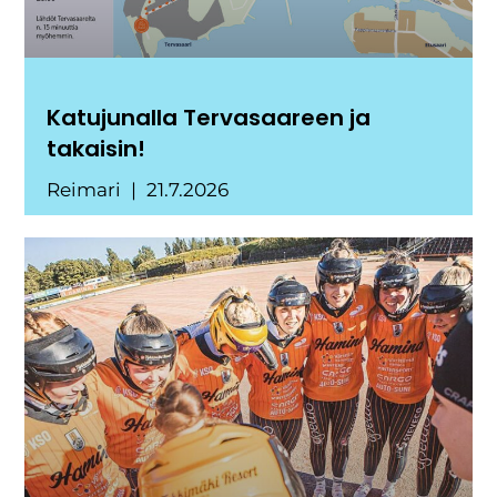
Katujunalla Tervasaareen ja
takaisin!
Reimari
21.7.2026