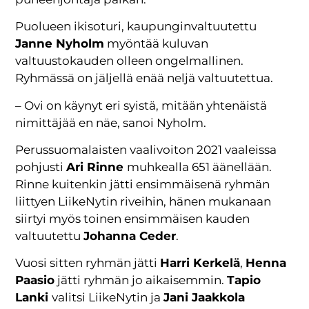
Puolueen ikisoturi, kaupunginvaltuutettu
Janne Nyholm
myöntää kuluvan
valtuustokauden olleen ongelmallinen.
Ryhmässä on jäljellä enää neljä valtuutettua.
– Ovi on käynyt eri syistä, mitään yhtenäistä
nimittäjää en näe, sanoi Nyholm.
Perussuomalaisten vaalivoiton 2021 vaaleissa
pohjusti
Ari Rinne
muhkealla 651 äänellään.
Rinne kuitenkin jätti ensimmäisenä ryhmän
liittyen LiikeNytin riveihin, hänen mukanaan
siirtyi myös toinen ensimmäisen kauden
valtuutettu
Johanna Ceder
.
Vuosi sitten ryhmän jätti
Harri Kerkelä
,
Henna
Paasio
jätti ryhmän jo aikaisemmin.
Tapio
Lanki
valitsi LiikeNytin ja
Jani Jaakkola