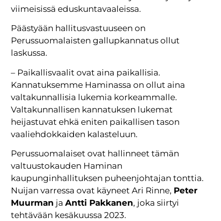
viimeisissä eduskuntavaaleissa.
Päästyään hallitusvastuuseen on
Perussuomalaisten gallupkannatus ollut
laskussa.
– Paikallisvaalit ovat aina paikallisia.
Kannatuksemme Haminassa on ollut aina
valtakunnallisia lukemia korkeammalle.
Valtakunnallisen kannatuksen lukemat
heijastuvat ehkä eniten paikallisen tason
vaaliehdokkaiden kalasteluun.
Perussuomalaiset ovat hallinneet tämän
valtuustokauden Haminan
kaupunginhallituksen puheenjohtajan tonttia.
Nuijan varressa ovat käyneet Ari Rinne,
Peter
Muurman
ja
Antti Pakkanen
, joka siirtyi
tehtävään kesäkuussa 2023.