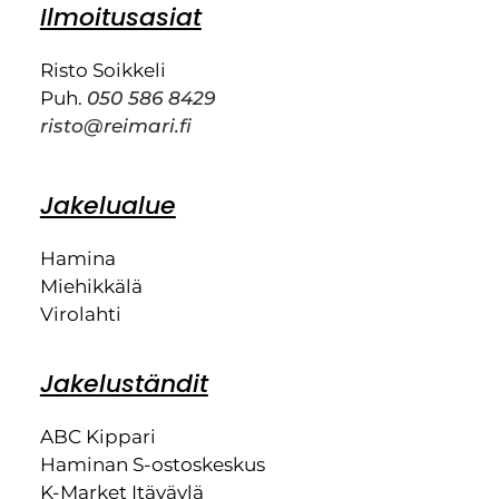
Ilmoitusasiat
Risto Soikkeli
Puh.
050 586 8429
risto@reimari.fi
Jakelualue
Hamina
Miehikkälä
Virolahti
Jakeluständit
ABC Kippari
Haminan S-ostoskeskus
K-Market Itäväylä