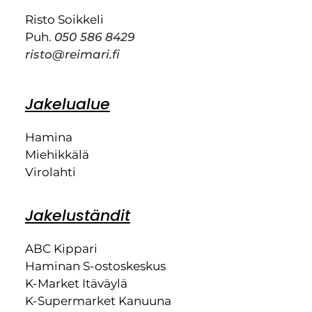
Risto Soikkeli
Puh.
050 586 8429
risto@reimari.fi
Jakelualue
Hamina
Miehikkälä
Virolahti
Jakeluständit
ABC Kippari
Haminan S-ostoskeskus
K-Market Itäväylä
K-Supermarket Kanuuna