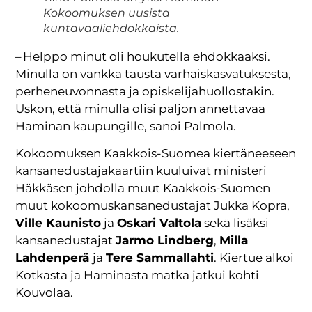
Kokoomuksen uusista
kuntavaaliehdokkaista.
– Helppo minut oli houkutella ehdokkaaksi.
Minulla on vankka tausta varhaiskasvatuksesta,
perheneuvonnasta ja opiskelijahuollostakin.
Uskon, että minulla olisi paljon annettavaa
Haminan kaupungille, sanoi Palmola.
Kokoomuksen Kaakkois-Suomea kiertäneeseen
kansanedustajakaartiin kuuluivat ministeri
Häkkäsen johdolla muut Kaakkois-Suomen
muut kokoomuskansanedustajat Jukka Kopra,
Ville Kaunisto
ja
Oskari Valtola
sekä lisäksi
kansanedustajat
Jarmo Lindberg
,
Milla
Lahdenperä
ja
Tere Sammallahti
. Kiertue alkoi
Kotkasta ja Haminasta matka jatkui kohti
Kouvolaa.