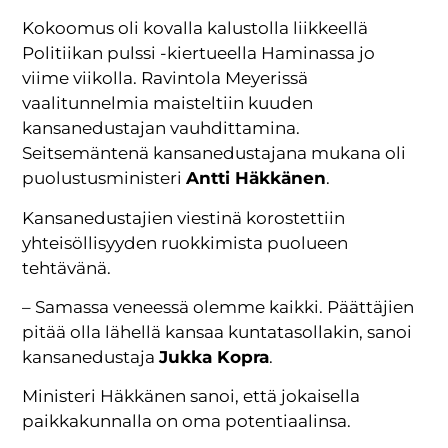
Kokoomus oli kovalla kalustolla liikkeellä
Politiikan pulssi -kiertueella Haminassa jo
viime viikolla. Ravintola Meyerissä
vaalitunnelmia maisteltiin kuuden
kansanedustajan vauhdittamina.
Seitsemäntenä kansanedustajana mukana oli
puolustusministeri
Antti Häkkänen
.
Kansanedustajien viestinä korostettiin
yhteisöllisyyden ruokkimista puolueen
tehtävänä.
– Samassa veneessä olemme kaikki. Päättäjien
pitää olla lähellä kansaa kuntatasollakin, sanoi
kansanedustaja
Jukka Kopra
.
Ministeri Häkkänen sanoi, että jokaisella
paikkakunnalla on oma potentiaalinsa.