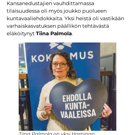
Kansanedustajien vauhdittamassa
tilaisuudessa oli myös joukko puolueen
kuntavaaliehdokkaita. Yksi heistä oli vastikään
varhaiskasvatuksen päällikön tehtävästä
eläköitynyt
Tiina Palmola
.
Tiina Palmola on yksi Haminan