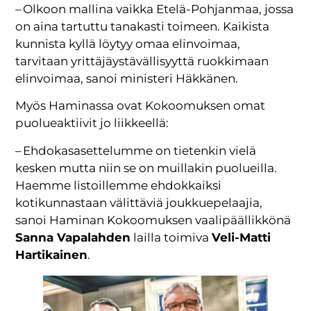
– Olkoon mallina vaikka Etelä-Pohjanmaa, jossa
on aina tartuttu tanakasti toimeen. Kaikista
kunnista kyllä löytyy omaa elinvoimaa,
tarvitaan yrittäjäystävällisyyttä ruokkimaan
elinvoimaa, sanoi ministeri Häkkänen.
Myös Haminassa ovat Kokoomuksen omat
puolueaktiivit jo liikkeellä:
– Ehdokasasettelumme on tietenkin vielä
kesken mutta niin se on muillakin puolueilla.
Haemme listoillemme ehdokkaiksi
kotikunnastaan välittäviä joukkuepelaajia,
sanoi Haminan Kokoomuksen vaalipäällikkönä
Sanna Vapalahden
lailla toimiva
Veli-Matti
Hartikainen
.