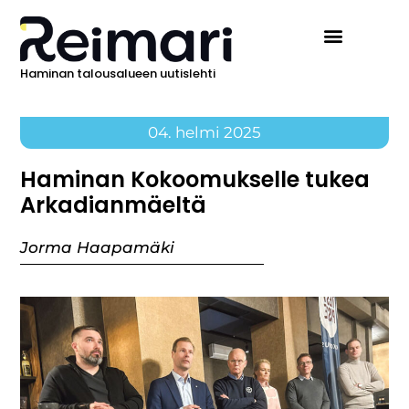
Haminan talousalueen uutislehti
04. helmi 2025
Haminan Kokoomukselle tukea
Arkadianmäeltä
Jorma Haapamäki