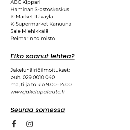
ABC Kippari
Haminan S-ostoskeskus
K-Market Itäväylä
K-Supermarket Kanuuna
Sale Miehikkälä
Reimarin toimisto
Etkö saanut lehteä?
Jakeluhäiriöilmoitukset:
puh. 029 0010 040
ma, ti ja to klo 9.00–14.00
www.jakelupalaute.fi
Seuraa somessa