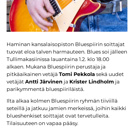
Haminan kansalaisopiston Bluespiirin soittajat
tuovat eloa talven harmauteen. Blues soi jälleen
Tullimakasiinissa lauantaina 1.2. klo 18.00
alkaen. Mukana Bluespiirin perustaja ja
pitkäaikainen vetäjä
Tomi Pekkola
sekä uudet
vetäjät
Antti Järvinen
ja
Krister Lindholm
ja
parikymmentä bluespiiriläistä.
Ilta alkaa kolmen Bluespiirin ryhmän tiiviillä
seteillä ja jatkuu jamien merkeissä, joihin kaikki
blueshenkiset soittajat ovat tervetulleita.
Tilaisuuteen on vapaa pääsy.