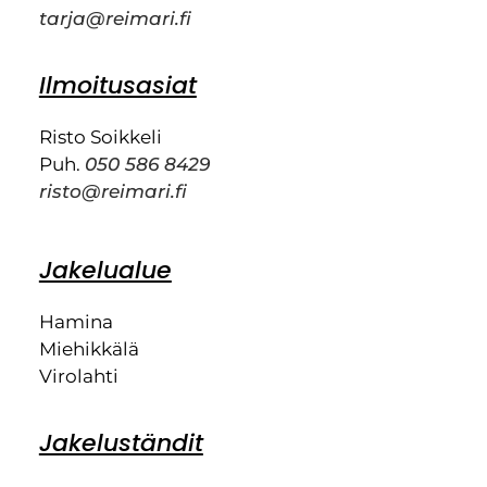
tarja@reimari.fi
Ilmoitusasiat
Risto Soikkeli
Puh.
050 586 8429
risto@reimari.fi
Jakelualue
Hamina
Miehikkälä
Virolahti
Jakeluständit